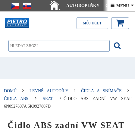
AUTODOPLŇKY
Ceny doručení
 MENU 
.
Články - návody
Kontakt
MŮJ ÚČET
DOMŮ
LEVNÉ AUTODÍLY
ČIDLA A SNÍMAČE
ČIDLA ABS
SEAT
ČIDLO ABS ZADNÍ VW SEAT
6N0927807A 6K0927807D
Čidlo ABS zadní VW SEAT