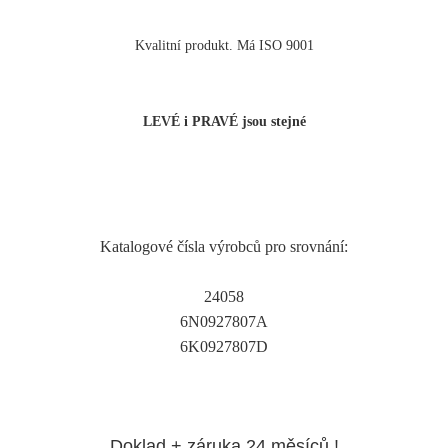
Kvalitní produkt. Má ISO 9001
LEVÉ i PRAVÉ jsou stejné
Katalogové čísla výrobců pro srovnání:
24058
6N0927807A
6K0927807D
Doklad + záruka 24 měsíců !