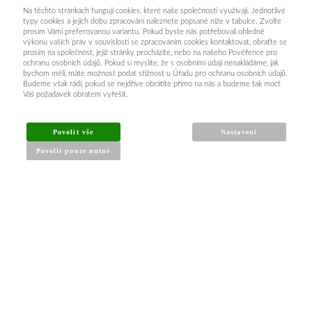
Na těchto stránkách fungují cookies, které naše společnosti využívají. Jednotlivé
typy cookies a jejich dobu zpracování naleznete popsané níže v tabulce. Zvolte
prosím Vámi preferovanou variantu. Pokud byste nás potřebovali ohledně
výkonu vašich práv v souvislosti se zpracováním cookies kontaktovat, obraťte se
prosím na společnost, jejíž stránky procházíte, nebo na našeho Pověřence pro
ochranu osobních údajů. Pokud si myslíte, že s osobními údaji nenakládáme, jak
bychom měli, máte možnost podat stížnost u Úřadu pro ochranu osobních údajů.
Budeme však rádi, pokud se nejdříve obrátíte přímo na nás a budeme tak moct
Váš požadavek obratem vyřešit.
Povolit vše
Nastavení
Povolit pouze nutné
INFORMACE PRO KUPUJÍCÍ
Obchodní podmínky
Reklamační řád
Články a návody
Nejčastější dotazy
Kontakt