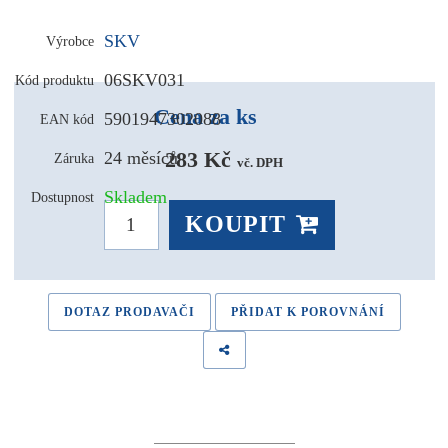
SKV
Výrobce
06SKV031
Kód produktu
Cena za ks
5901947302088
EAN kód
283 Kč 
24 měsíců
Záruka
vč. DPH
Skladem
Dostupnost
KOUPIT
DOTAZ PRODAVAČI
PŘIDAT K POROVNÁNÍ