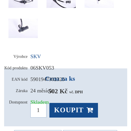
SKV
Výrobce
06SKV053
Kód produktu
Cena za ks
5901947302323
EAN kód
502 Kč 
24 měsíců
Záruka
vč. DPH
Skladem
Dostupnost
KOUPIT