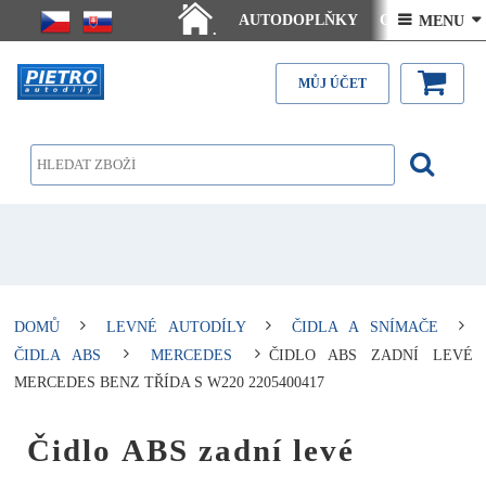
AUTODOPLŇKY
Ceny doručení
 MENU 
.
Články - návody
Kontakt
MŮJ ÚČET
DOMŮ
LEVNÉ AUTODÍLY
ČIDLA A SNÍMAČE
ČIDLA ABS
MERCEDES
ČIDLO ABS ZADNÍ LEVÉ
MERCEDES BENZ TŘÍDA S W220 2205400417
Čidlo ABS zadní levé