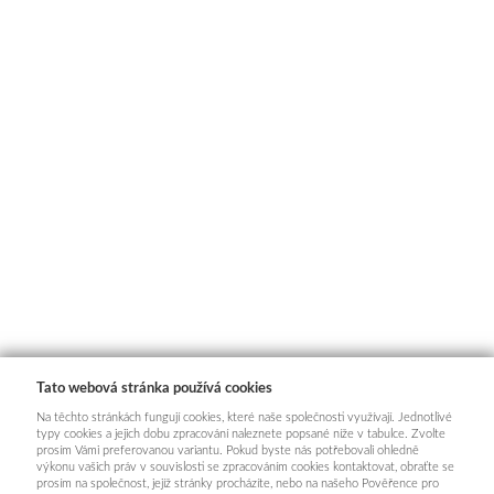
Tato webová stránka používá cookies
Na těchto stránkách fungují cookies, které naše společnosti využívají. Jednotlivé
typy cookies a jejich dobu zpracování naleznete popsané níže v tabulce. Zvolte
prosím Vámi preferovanou variantu. Pokud byste nás potřebovali ohledně
výkonu vašich práv v souvislosti se zpracováním cookies kontaktovat, obraťte se
prosím na společnost, jejíž stránky procházíte, nebo na našeho Pověřence pro