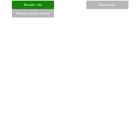
Povolit vše
Nastavení
Povolit pouze nutné
INFORMACE PRO KUPUJÍCÍ
Obchodní podmínky
Reklamační řád
Články a návody
Nejčastější dotazy
Kontakt