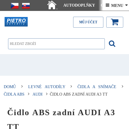
AUTODOPLŇKY
Ceny doručení
 MENU 
.
Články - návody
Kontakt
MŮJ ÚČET
DOMŮ
LEVNÉ AUTODÍLY
ČIDLA A SNÍMAČE
ČIDLA ABS
AUDI
ČIDLO ABS ZADNÍ AUDI A3 TT
Čidlo ABS zadní AUDI A3
TT