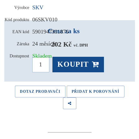
SKV
Výrobce
06SKV010
Kód produktu
Cena za ks
5901947301876
EAN kód
202 Kč 
24 měsíců
Záruka
vč. DPH
Skladem
Dostupnost
KOUPIT
DOTAZ PRODAVAČI
PŘIDAT K POROVNÁNÍ