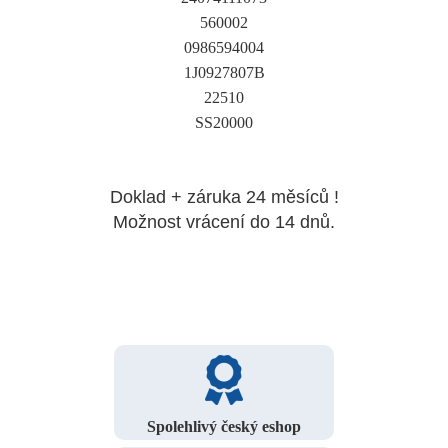
560002
0986594004
1J0927807B
22510
SS20000
Doklad + záruka 24 měsíců !
Možnost vrácení do 14 dnů.
Spolehlivý český eshop