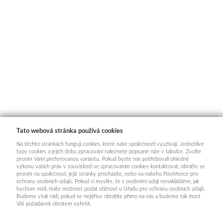
Tato webová stránka používá cookies
Na těchto stránkách fungují cookies, které naše společnosti využívají. Jednotlivé
typy cookies a jejich dobu zpracování naleznete popsané níže v tabulce. Zvolte
prosím Vámi preferovanou variantu. Pokud byste nás potřebovali ohledně
výkonu vašich práv v souvislosti se zpracováním cookies kontaktovat, obraťte se
prosím na společnost, jejíž stránky procházíte, nebo na našeho Pověřence pro
ochranu osobních údajů. Pokud si myslíte, že s osobními údaji nenakládáme, jak
bychom měli, máte možnost podat stížnost u Úřadu pro ochranu osobních údajů.
Budeme však rádi, pokud se nejdříve obrátíte přímo na nás a budeme tak moct
Váš požadavek obratem vyřešit.