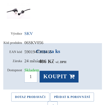
SKV
Výrobce
06SKV056
Kód produktu
Cena za ks
5901947302415
EAN kód
486 Kč 
24 měsíců
Záruka
vč. DPH
Skladem
Dostupnost
KOUPIT
DOTAZ PRODAVAČI
PŘIDAT K POROVNÁNÍ