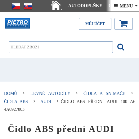
AUTODOPLŇKY
Ceny doručení
 MENU 
.
Články - návody
Kontakt
MŮJ ÚČET
DOMŮ
LEVNÉ AUTODÍLY
ČIDLA A SNÍMAČE
ČIDLA ABS
AUDI
ČIDLO ABS PŘEDNÍ AUDI 100 A6
4A0927803
Čidlo ABS přední AUDI