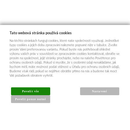
Tato webová stránka používá cookies
Na těchto stránkách fungují cookies, které naše společnosti využívají. Jednotlivé
typy cookies a jejich dobu zpracování naleznete popsané níže v tabulce. Zvolte
prosím Vámi preferovanou variantu. Pokud byste nás potřebovali ohledně
výkonu vašich práv v souvislosti se zpracováním cookies kontaktovat, obraťte se
prosím na společnost, jejíž stránky procházíte, nebo na našeho Pověřence pro
ochranu osobních údajů. Pokud si myslíte, že s osobními údaji nenakládáme, jak
bychom měli, máte možnost podat stížnost u Úřadu pro ochranu osobních údajů.
Budeme však rádi, pokud se nejdříve obrátíte přímo na nás a budeme tak moct
Váš požadavek obratem vyřešit.
Povolit vše
Nastavení
Povolit pouze nutné
INFORMACE PRO KUPUJÍCÍ
Obchodní podmínky