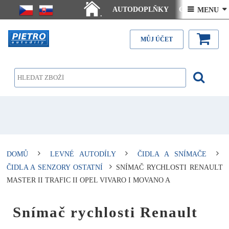
AUTODOPLŇKY
Ceny doručení
 MENU 
.
Články - návody
Kontakt
MŮJ ÚČET
DOMŮ
LEVNÉ AUTODÍLY
ČIDLA A SNÍMAČE
ČIDLA A SENZORY OSTATNÍ
SNÍMAČ RYCHLOSTI RENAULT
MASTER II TRAFIC II OPEL VIVARO I MOVANO A
Snímač rychlosti Renault