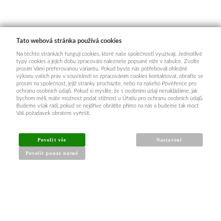
Tato webová stránka používá cookies
Na těchto stránkách fungují cookies, které naše společnosti využívají. Jednotlivé
typy cookies a jejich dobu zpracování naleznete popsané níže v tabulce. Zvolte
prosím Vámi preferovanou variantu. Pokud byste nás potřebovali ohledně
výkonu vašich práv v souvislosti se zpracováním cookies kontaktovat, obraťte se
prosím na společnost, jejíž stránky procházíte, nebo na našeho Pověřence pro
ochranu osobních údajů. Pokud si myslíte, že s osobními údaji nenakládáme, jak
bychom měli, máte možnost podat stížnost u Úřadu pro ochranu osobních údajů.
Budeme však rádi, pokud se nejdříve obrátíte přímo na nás a budeme tak moct
Váš požadavek obratem vyřešit.
Povolit vše
Nastavení
Povolit pouze nutné
INFORMACE PRO KUPUJÍCÍ
Obchodní podmínky
Reklamační řád
Články a návody