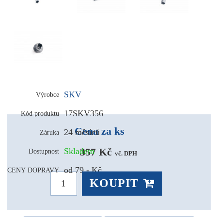
SKV
Výrobce
17SKV356
Kód produktu
Cena za ks
24 měsíců
Záruka
357 Kč 
Skladem
Dostupnost
vč. DPH
od 79,- Kč
CENY DOPRAVY
KOUPIT