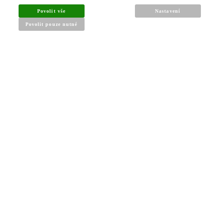
Povolit vše
Nastavení
Povolit pouze nutné
INFORMACE PRO KUPUJÍCÍ
Obchodní podmínky
Reklamační řád
Články a návody
Nejčastější dotazy
Kontakt