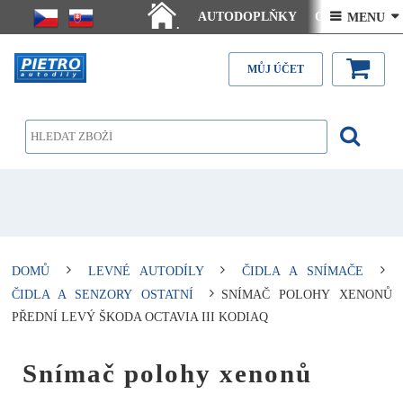
AUTODOPLŇKY
Ceny doručení
 MENU 
.
Články - návody
Kontakt
MŮJ ÚČET
DOMŮ
LEVNÉ AUTODÍLY
ČIDLA A SNÍMAČE
ČIDLA A SENZORY OSTATNÍ
SNÍMAČ POLOHY XENONŮ
PŘEDNÍ LEVÝ ŠKODA OCTAVIA III KODIAQ
Snímač polohy xenonů