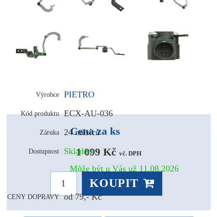
PIETRO
Výrobce
ECX-AU-036
Kód produktu
Cena za ks
24 měsíců
Záruka
1 099 Kč 
Skladem:
Dostupnost
vč. DPH
Může být u Vás už 11.08.2026
KOUPIT
od 79,- Kč
CENY DOPRAVY