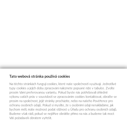
Tato webová stránka používá cookies
Na těchto stránkách fungují cookies, které naše společnosti využívají. Jednotlivé
typy cookies a jejich dobu zpracování naleznete popsané níže v tabulce. Zvolte
prosím Vámi preferovanou variantu. Pokud byste nás potřebovali ohledně
výkonu vašich práv v souvislosti se zpracováním cookies kontaktovat, obraťte se
prosím na společnost, jejíž stránky procházíte, nebo na našeho Pověřence pro
ochranu osobních údajů. Pokud si myslíte, že s osobními údaji nenakládáme, jak
bychom měli, máte možnost podat stížnost u Úřadu pro ochranu osobních údajů.
Budeme však rádi, pokud se nejdříve obrátíte přímo na nás a budeme tak moct
Váš požadavek obratem vyřešit.