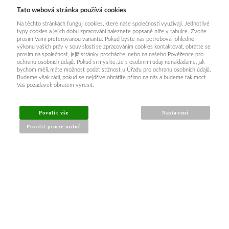
Tato webová stránka používá cookies
Na těchto stránkách fungují cookies, které naše společnosti využívají. Jednotlivé
typy cookies a jejich dobu zpracování naleznete popsané níže v tabulce. Zvolte
prosím Vámi preferovanou variantu. Pokud byste nás potřebovali ohledně
výkonu vašich práv v souvislosti se zpracováním cookies kontaktovat, obraťte se
prosím na společnost, jejíž stránky procházíte, nebo na našeho Pověřence pro
ochranu osobních údajů. Pokud si myslíte, že s osobními údaji nenakládáme, jak
bychom měli, máte možnost podat stížnost u Úřadu pro ochranu osobních údajů.
Budeme však rádi, pokud se nejdříve obrátíte přímo na nás a budeme tak moct
Váš požadavek obratem vyřešit.
Povolit vše
Nastavení
Povolit pouze nutné
INFORMACE PRO KUPUJÍCÍ
Obchodní podmínky
Reklamační řád
Články a návody
Nejčastější dotazy
Kontakt