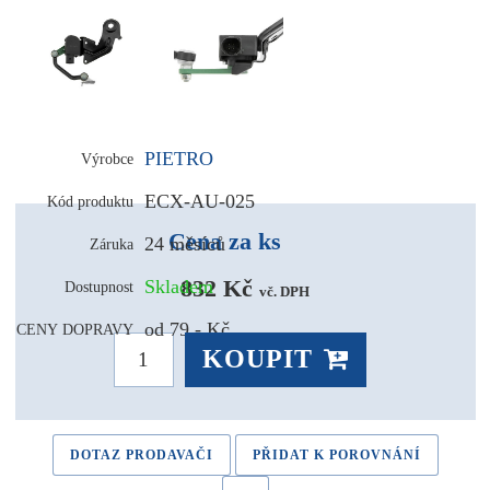
PIETRO
Výrobce
ECX-AU-025
Kód produktu
Cena za ks
24 měsíců
Záruka
832 Kč 
Skladem
Dostupnost
vč. DPH
od 79,- Kč
CENY DOPRAVY
KOUPIT
DOTAZ PRODAVAČI
PŘIDAT K POROVNÁNÍ