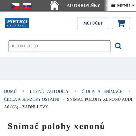
AUTODOPLŇKY
Ceny doručení
 MENU 
.
Články - návody
Kontakt
MŮJ ÚČET
DOMŮ
LEVNÉ AUTODÍLY
ČIDLA A SNÍMAČE
ČIDLA A SENZORY OSTATNÍ
SNÍMAČ POLOHY XENONŮ AUDI
A6 (C6) - ZADNÍ LEVÝ
Snímač polohy xenonů