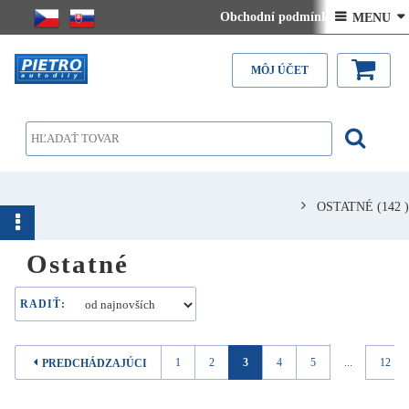
Obchodní podmínky
 MENU 
Kontakt
Doručenie na SLOVENSKO - ceny
MÔJ ÚČET
OSTATNÉ
(142 )
Ostatné
RADIŤ:
1
2
3
4
5
...
12
PREDCHÁDZAJÚCI