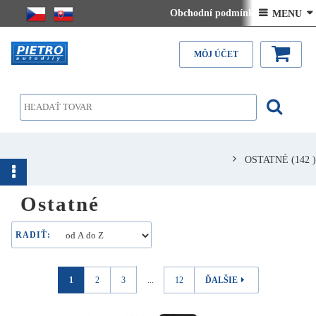
Obchodní podmínky
 MENU 
Kontakt
Doručenie na SLOVENSKO - ceny
MÔJ ÚČET
OSTATNÉ
(142 )
Ostatné
RADIŤ:
1
2
3
...
12
ĎALŠIE