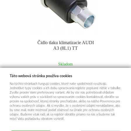
Čidlo tlaku klimatizacie AUDI
A3 (8L1) TT
Skladom
€ 11.90
Táto webová stránka používa cookies
Na týchto stránkach fungujú cookies, ktoré naše spoločnosti využívajú.
Jednotlivé typy cookies a ich dobu spracovania nájdete popísané nižšie v tabuľke.
Zvoľte prosím Vami preferovaný variant. Ak by ste nás potrebovali ohľadom
výkonu vašich práv v súvislosti so spracovaním cookies kontaktovať, obráťte sa
prosím na spoločnosť, ktorej stránky prechádzate, alebo na nášho Poverenca pre
1
2
3
...
12
ĎALŠIE
ochranu osobných údajov. Ak si myslíte, že s osobnými údajmi nenakladáme, ako
by sme mali, máte možnosť podať sťažnosť na Úrade pre ochranu osobných
údajov. Budeme však radi, ak sa najskôr obrátite priamo na nás a budeme tak
môcť Vašu požiadavku obratom vyriešiť.