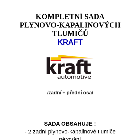
KOMPLETNÍ SADA
PLYNOVO-KAPALINOVÝCH
TLUMIČŮ
KRAFT
/zadní + přední osa/
SADA OBSAHUJE :
- 2 zadní plynovo-kapalinové tlumiče
pérování