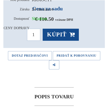
Cena za sadu
24 mesiacov
Záruka
€ 110.50 
Skladom
Dostupnosť
vrátane DPH
CENY DOPRAVY
KÚPIŤ
DOTAZ PREDAVAČOVI
PRIDAŤ K POROVNANIU
POPIS TOVARU