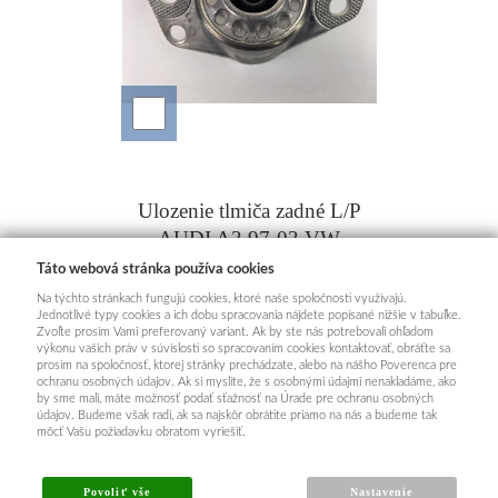
Ulozenie tlmiča zadné L/P
AUDI A3 97-03 VW
GOLF IV 98-04 SKODA
€ 17.30
Táto webová stránka používa cookies
- KRAFT
Skladom
Na týchto stránkach fungujú cookies, ktoré naše spoločnosti využívajú.
Jednotlivé typy cookies a ich dobu spracovania nájdete popísané nižšie v tabuľke.
Zvoľte prosím Vami preferovaný variant. Ak by ste nás potrebovali ohľadom
výkonu vašich práv v súvislosti so spracovaním cookies kontaktovať, obráťte sa
prosím na spoločnosť, ktorej stránky prechádzate, alebo na nášho Poverenca pre
ochranu osobných údajov. Ak si myslíte, že s osobnými údajmi nenakladáme, ako
by sme mali, máte možnosť podať sťažnosť na Úrade pre ochranu osobných
údajov. Budeme však radi, ak sa najskôr obrátite priamo na nás a budeme tak
môcť Vašu požiadavku obratom vyriešiť.
Povoliť vše
Nastavenie