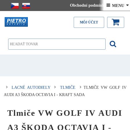
Obchodní podmínky
 MENU 
Kontakt
Doručenie na SLOVENSKO - ceny
MÔJ ÚČET
LACNÉ AUTODIELY
TLMIČE
TLMIČE VW GOLF IV
AUDI A3 ŠKODA OCTAVIA I - KRAFT SADA
Tlmiče VW GOLF IV AUDI
A3 ŠKODA OCTAVIA I -