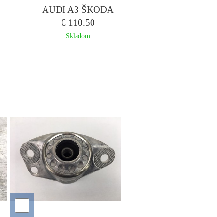
AUDI A3 ŠKODA
HS
OCTAVIA I - KRAFT
€ 110.50
sada
Skladom