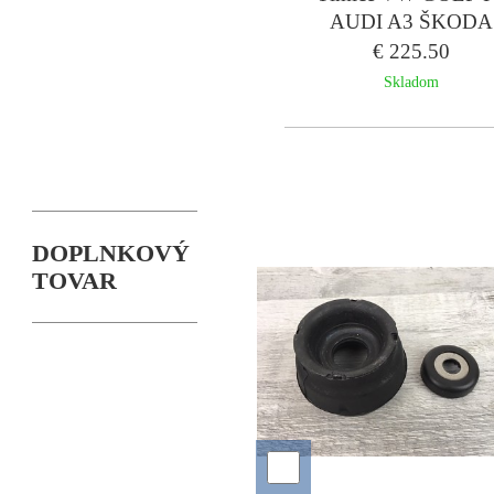
AUDI A3 ŠKODA
OCTAVIA I - SAC
€ 225.50
sada
Skladom
DOPLNKOVÝ
TOVAR