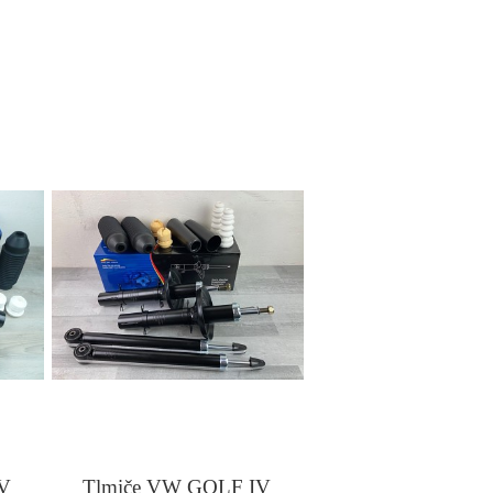
V
Tlmiče VW GOLF IV