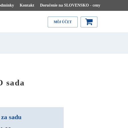
odmínky
Kontakt
Doručenie na SLOVENSKO - ceny
MÔJ ÚČET
 sada
 za sadu