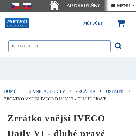
AUTODOPLŇKY
Ceny doručení
 MENU 
.
Články - návody
Kontakt
MŮJ ÚČET
DOMŮ
LEVNÉ AUTODÍLY
ZRCÁTKA
OSTATNÍ
ZRCÁTKO VNĚJŠÍ IVECO DAILY VI - DLUHÉ PRAVÉ
Zrcátko vnější IVECO
Daily VI - dluhé pravé