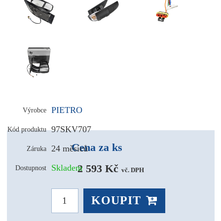
PIETRO
Výrobce
97SKV707
Kód produktu
Cena za ks
24 měsíců
Záruka
2 593 Kč 
Skladem
Dostupnost
vč. DPH
KOUPIT