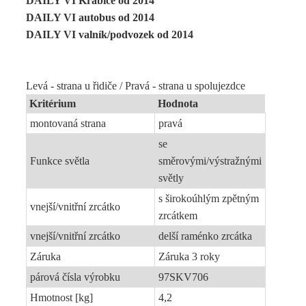
DAILY VI Krabice od 2014
DAILY VI autobus od 2014
DAILY VI valník/podvozek od 2014
Levá - strana u řidiče / Pravá - strana u spolujezdce
Kritérium
Hodnota
montovaná strana
pravá
se
Funkce světla
směrovými/výstražnými
světly
s širokoúhlým zpětným
vnejší/vnitřní zrcátko
zrcátkem
vnejší/vnitřní zrcátko
delší raménko zrcátka
Záruka
Záruka 3 roky
párová čísla výrobku
97SKV706
Hmotnost [kg]
4,2