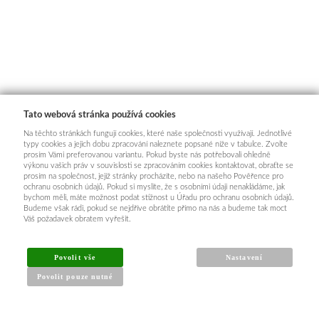
Tato webová stránka používá cookies
Na těchto stránkách fungují cookies, které naše společnosti využívají. Jednotlivé
typy cookies a jejich dobu zpracování naleznete popsané níže v tabulce. Zvolte
prosím Vámi preferovanou variantu. Pokud byste nás potřebovali ohledně
výkonu vašich práv v souvislosti se zpracováním cookies kontaktovat, obraťte se
prosím na společnost, jejíž stránky procházíte, nebo na našeho Pověřence pro
ochranu osobních údajů. Pokud si myslíte, že s osobními údaji nenakládáme, jak
bychom měli, máte možnost podat stížnost u Úřadu pro ochranu osobních údajů.
Budeme však rádi, pokud se nejdříve obrátíte přímo na nás a budeme tak moct
Váš požadavek obratem vyřešit.
Povolit vše
Nastavení
Povolit pouze nutné
INFORMACE PRO KUPUJÍCÍ