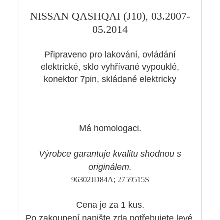
NISSAN QASHQAI (J10)
, 03.2007-
05.2014
Připraveno pro lakování, ovládání
elektrické, sklo vyhřívané vypouklé,
konektor 7pin, skládané elektricky
Má homologaci.
Výrobce garantuje kvalitu shodnou s
originálem.
96302JD84A; 2759515S
Cena je za 1 kus.
Po zakoupení napište zda potřebujete levé,