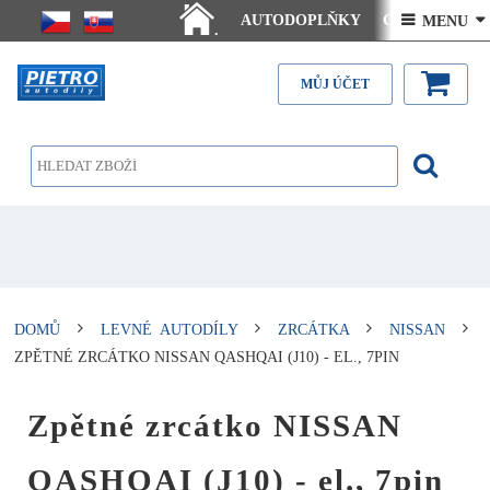
AUTODOPLŇKY
Ceny doručení
 MENU 
.
Články - návody
Kontakt
MŮJ ÚČET
DOMŮ
LEVNÉ AUTODÍLY
ZRCÁTKA
NISSAN
ZPĚTNÉ ZRCÁTKO NISSAN QASHQAI (J10) - EL., 7PIN
Zpětné zrcátko NISSAN
QASHQAI (J10) - el., 7pin