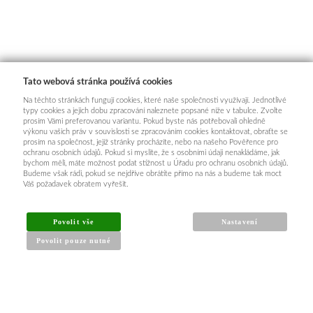
Tato webová stránka používá cookies
Na těchto stránkách fungují cookies, které naše společnosti využívají. Jednotlivé
typy cookies a jejich dobu zpracování naleznete popsané níže v tabulce. Zvolte
prosím Vámi preferovanou variantu. Pokud byste nás potřebovali ohledně
výkonu vašich práv v souvislosti se zpracováním cookies kontaktovat, obraťte se
prosím na společnost, jejíž stránky procházíte, nebo na našeho Pověřence pro
ochranu osobních údajů. Pokud si myslíte, že s osobními údaji nenakládáme, jak
bychom měli, máte možnost podat stížnost u Úřadu pro ochranu osobních údajů.
Budeme však rádi, pokud se nejdříve obrátíte přímo na nás a budeme tak moct
Váš požadavek obratem vyřešit.
Povolit vše
Nastavení
Povolit pouze nutné
INFORMACE PRO KUPUJÍCÍ
Obchodní podmínky