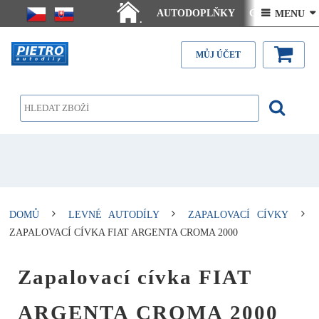
AUTODOPLŇKY
Ceny doručení
 MENU 
.
Články - návody
Kontakt
MŮJ ÚČET
DOMŮ
LEVNÉ AUTODÍLY
ZAPALOVACÍ CÍVKY
ZAPALOVACÍ CÍVKA FIAT ARGENTA CROMA 2000
Zapalovací cívka FIAT
ARGENTA CROMA 2000