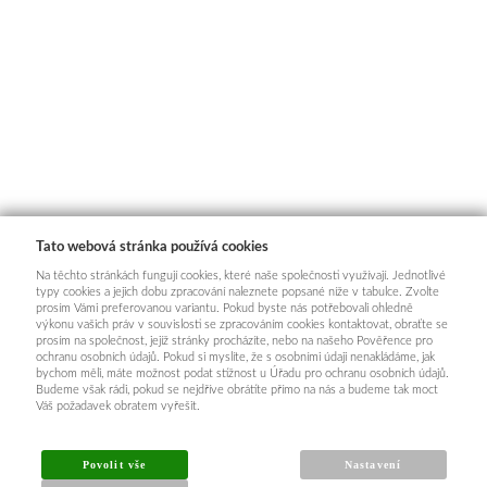
Tato webová stránka používá cookies
Na těchto stránkách fungují cookies, které naše společnosti využívají. Jednotlivé
typy cookies a jejich dobu zpracování naleznete popsané níže v tabulce. Zvolte
prosím Vámi preferovanou variantu. Pokud byste nás potřebovali ohledně
výkonu vašich práv v souvislosti se zpracováním cookies kontaktovat, obraťte se
prosím na společnost, jejíž stránky procházíte, nebo na našeho Pověřence pro
ochranu osobních údajů. Pokud si myslíte, že s osobními údaji nenakládáme, jak
bychom měli, máte možnost podat stížnost u Úřadu pro ochranu osobních údajů.
Budeme však rádi, pokud se nejdříve obrátíte přímo na nás a budeme tak moct
Váš požadavek obratem vyřešit.
Povolit vše
Nastavení