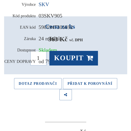
SKV
Výrobce
03SKV905
Kód produktu
Cena za ks
5901947301692
EAN kód
363 Kč 
24 měsíců
Záruka
vč. DPH
Skladem
Dostupnost
KOUPIT
od 79,- Kč
CENY DOPRAVY
DOTAZ PRODAVAČI
PŘIDAT K POROVNÁNÍ