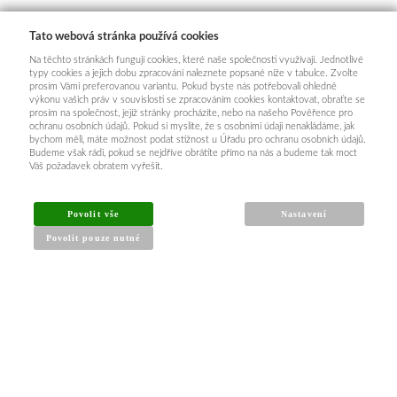
Tato webová stránka používá cookies
Na těchto stránkách fungují cookies, které naše společnosti využívají. Jednotlivé
typy cookies a jejich dobu zpracování naleznete popsané níže v tabulce. Zvolte
prosím Vámi preferovanou variantu. Pokud byste nás potřebovali ohledně
výkonu vašich práv v souvislosti se zpracováním cookies kontaktovat, obraťte se
prosím na společnost, jejíž stránky procházíte, nebo na našeho Pověřence pro
ochranu osobních údajů. Pokud si myslíte, že s osobními údaji nenakládáme, jak
bychom měli, máte možnost podat stížnost u Úřadu pro ochranu osobních údajů.
Budeme však rádi, pokud se nejdříve obrátíte přímo na nás a budeme tak moct
Váš požadavek obratem vyřešit.
Povolit vše
Nastavení
Povolit pouze nutné
INFORMACE PRO KUPUJÍCÍ
Obchodní podmínky
Reklamační řád
Články a návody
Nejčastější dotazy