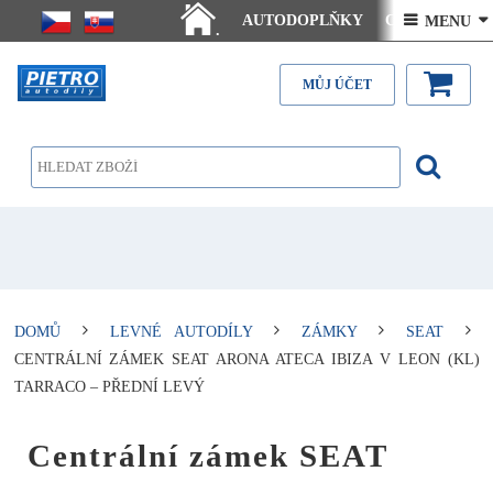
AUTODOPLŇKY
Ceny doručení
 MENU 
.
Články - návody
Kontakt
MŮJ ÚČET
DOMŮ
LEVNÉ AUTODÍLY
ZÁMKY
SEAT
CENTRÁLNÍ ZÁMEK SEAT ARONA ATECA IBIZA V LEON (KL)
TARRACO – PŘEDNÍ LEVÝ
Centrální zámek SEAT