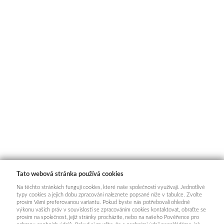
Tato webová stránka používá cookies
Na těchto stránkách fungují cookies, které naše společnosti využívají. Jednotlivé
typy cookies a jejich dobu zpracování naleznete popsané níže v tabulce. Zvolte
prosím Vámi preferovanou variantu. Pokud byste nás potřebovali ohledně
výkonu vašich práv v souvislosti se zpracováním cookies kontaktovat, obraťte se
prosím na společnost, jejíž stránky procházíte, nebo na našeho Pověřence pro