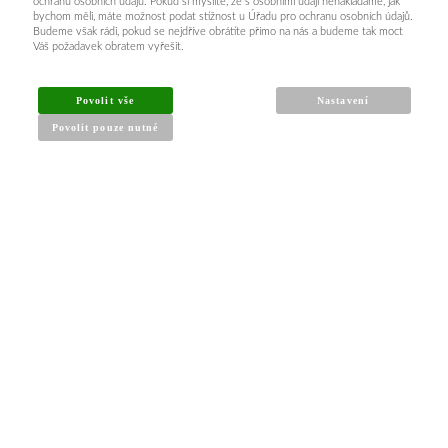
ochranu osobních údajů. Pokud si myslíte, že s osobními údaji nenakládáme, jak
bychom měli, máte možnost podat stížnost u Úřadu pro ochranu osobních údajů.
Budeme však rádi, pokud se nejdříve obrátíte přímo na nás a budeme tak moct
Váš požadavek obratem vyřešit.
INFORMACE PRO KUPUJÍCÍ
Povolit vše
Nastavení
Povolit pouze nutné
Obchodní podmínky
Reklamační řád
Články a návody
Nejčastější dotazy
Kontakt