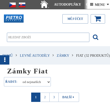
AUTODOPLŇKY
Ceny doručení
 MENU 
.
Články - návody
Kontakt
MŮJ ÚČET
DOMŮ
LEVNÉ AUTODÍLY
ZÁMKY
FIAT
(32 PRODUKTŮ)
Zámky Fiat
ŘADIT:
1
2
3
DALŠÍ