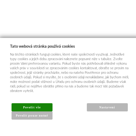
Tato webová stránka používá cookies
Na těchto stránkách fungují cookies, které naše společnosti využívají. Jednotlivé
typy cookies a jejich dobu zpracování naleznete popsané níže v tabulce. Zvolte
prosím Vámi preferovanou variantu. Pokud byste nás potřebovali ohledně výkonu
vašich práv v souvislosti se zpracováním cookies kontaktovat, obraťte se prosím na
společnost, jejíž stránky procházíte, nebo na našeho Pověřence pro ochranu
osobních údajů. Pokud si myslíte, že s osobními údaji nenakládáme, jak bychom měli,
máte možnost podat stížnost u Úřadu pro ochranu osobních údajů. Budeme však
rádi, pokud se nejdříve obrátíte přímo na nás a budeme tak moct Váš požadavek
obratem vyřešit.
INFORMACE PRO KUPUJÍCÍ
Povolit vše
Nastavení
Povolit pouze nutné
Obchodní podmínky
Reklamační řád
Články a návody