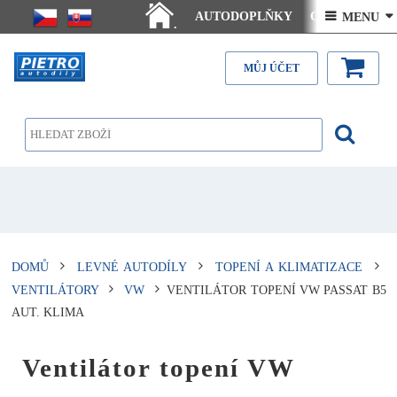
AUTODOPLŇKY
Ceny doručení
 MENU 
.
Články - návody
Kontakt
MŮJ ÚČET
DOMŮ
LEVNÉ AUTODÍLY
TOPENÍ A KLIMATIZACE
VENTILÁTORY
VW
VENTILÁTOR TOPENÍ VW PASSAT B5
AUT. KLIMA
Ventilátor topení VW