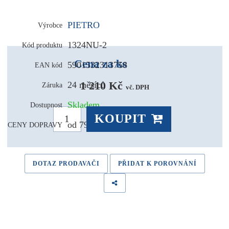
PIETRO
Výrobce
1324NU-2
Kód produktu
Cena za ks
5901532313758
EAN kód
1 210 Kč 
24 měsíců
Záruka
vč. DPH
Skladem
Dostupnost
KOUPIT
od 79,- Kč
CENY DOPRAVY
DOTAZ PRODAVAČI
PŘIDAT K POROVNÁNÍ