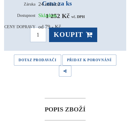
Cena za ks
24 měsíců
Záruka
1 252 Kč 
Skladem
Dostupnost
vč. DPH
od 79,- Kč
CENY DOPRAVY
KOUPIT
DOTAZ PRODAVAČI
PŘIDAT K POROVNÁNÍ
POPIS ZBOŽÍ