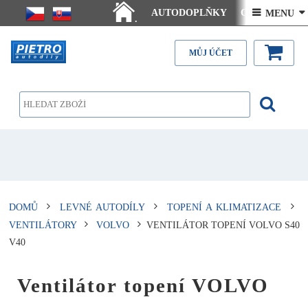
AUTODOPLŇKY
Ceny doručení
 MENU 
.
Články - návody
Kontakt
MŮJ ÚČET
DOMŮ
LEVNÉ AUTODÍLY
TOPENÍ A KLIMATIZACE
VENTILÁTORY
VOLVO
VENTILÁTOR TOPENÍ VOLVO S40
V40
Ventilátor topení VOLVO