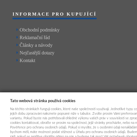
INFORMACE PRO KUPUJÍCÍ
Obchodní podmínky
Reklamační řád
Články a návody
Nejčastější dotazy
Kontakt
Tato webová stránka používá cookies
Na těchto stránkách fungují cookies, které naše společnosti využívají. Jednotlivé typy co
jejich dobu zpracování naleznete popsané níže v tabulce. Zvolte prosím Vámi preferova
variantu. Pokud byste nás potřebovali ohledně výkonu vašich práv v souvislosti se zpr
cookies kontaktovat, obraťte se prosím na společnost, jejíž stránky procházíte, nebo na 
Pověřence pro ochranu osobních údajů. Pokud si myslíte, že s osobními údaji nenakládám
bychom měli, máte možnost podat stížnost u Úřadu pro ochranu osobních údajů. Bude
rádi, pokud se nejdříve obrátíte přímo na nás a budeme tak moct Váš požadavek obrate