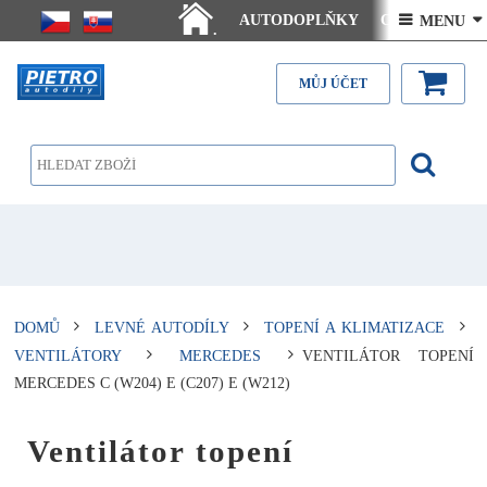
AUTODOPLŇKY
Ceny doručení
 MENU 
.
Články - návody
Kontakt
MŮJ ÚČET
DOMŮ
LEVNÉ AUTODÍLY
TOPENÍ A KLIMATIZACE
VENTILÁTORY
MERCEDES
VENTILÁTOR TOPENÍ
MERCEDES C (W204) E (C207) E (W212)
Ventilátor topení