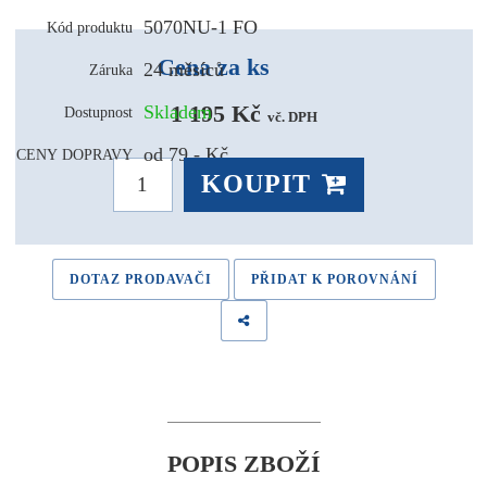
5070NU-1 FO
Kód produktu
Cena za ks
24 měsíců
Záruka
1 195 Kč 
Skladem
Dostupnost
vč. DPH
od 79,- Kč
CENY DOPRAVY
KOUPIT
DOTAZ PRODAVAČI
PŘIDAT K POROVNÁNÍ
POPIS ZBOŽÍ