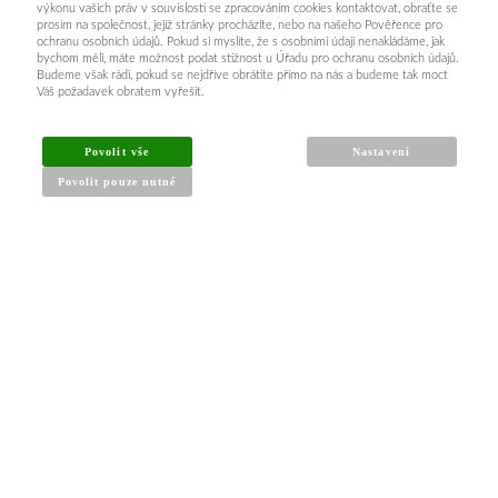
výkonu vašich práv v souvislosti se zpracováním cookies kontaktovat, obraťte se
prosím na společnost, jejíž stránky procházíte, nebo na našeho Pověřence pro
ochranu osobních údajů. Pokud si myslíte, že s osobními údaji nenakládáme, jak
bychom měli, máte možnost podat stížnost u Úřadu pro ochranu osobních údajů.
Budeme však rádi, pokud se nejdříve obrátíte přímo na nás a budeme tak moct
Váš požadavek obratem vyřešit.
Povolit vše
Nastavení
Povolit pouze nutné
INFORMACE PRO KUPUJÍCÍ
Obchodní podmínky
Reklamační řád
Články a návody
Nejčastější dotazy
Kontakt