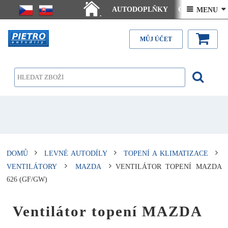
AUTODOPLŇKY
Ceny doručení
 MENU 
.
Články - návody
Kontakt
MŮJ ÚČET
DOMŮ
LEVNÉ AUTODÍLY
TOPENÍ A KLIMATIZACE
VENTILÁTORY
MAZDA
VENTILÁTOR TOPENÍ MAZDA
626 (GF/GW)
Ventilátor topení MAZDA