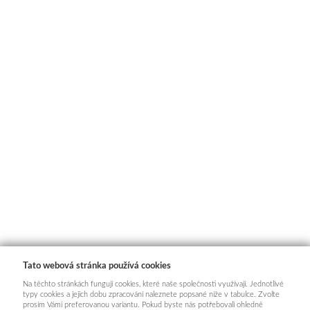
Tato webová stránka používá cookies
Na těchto stránkách fungují cookies, které naše společnosti využívají. Jednotlivé
typy cookies a jejich dobu zpracování naleznete popsané níže v tabulce. Zvolte
prosím Vámi preferovanou variantu. Pokud byste nás potřebovali ohledně