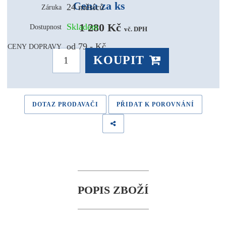
Cena za ks
24 měsíců
Záruka
1 280 Kč 
Skladem
Dostupnost
vč. DPH
od 79,- Kč
CENY DOPRAVY
KOUPIT
DOTAZ PRODAVAČI
PŘIDAT K POROVNÁNÍ
POPIS ZBOŽÍ