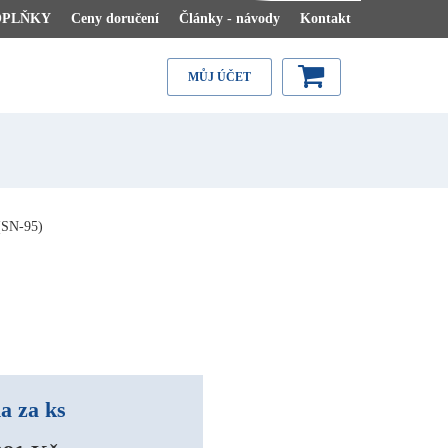
OPLŇKY
Ceny doručení
Články - návody
Kontakt
MŮJ ÚČET
SN-95)
a za ks