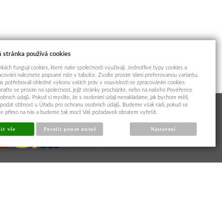
 stránka používá cookies
kách fungují cookies, které naše společnosti využívají. Jednotlivé typy cookies a
racování naleznete popsané níže v tabulce. Zvolte prosím Vámi preferovanou variantu.
s potřebovali ohledně výkonu vašich práv v souvislosti se zpracováním cookies
braťte se prosím na společnost, jejíž stránky procházíte, nebo na našeho Pověřence
obních údajů. Pokud si myslíte, že s osobními údaji nenakládáme, jak bychom měli,
odat stížnost u Úřadu pro ochranu osobních údajů. Budeme však rádi, pokud se
íte přímo na nás a budeme tak moct Váš požadavek obratem vyřešit.
it vše
Povolit pouze nutné
Nastavení