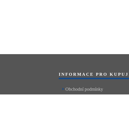
INFORMACE PRO KUPUJ
Obchodní podmínky
Reklamační řád
Články a návody
Nejčastější dotazy
Kontakt