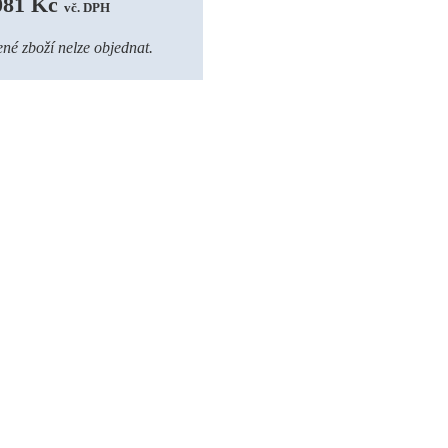
081 Kč 
vč. DPH
né zboží nelze objednat.