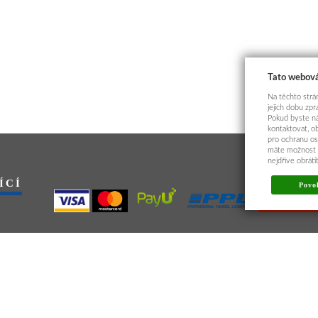
Tato webová
Na těchto strán
jejich dobu zp
Pokud byste ná
kontaktovat, o
pro ochranu os
máte možnost p
nejdříve obrát
ÍCÍ
Povol