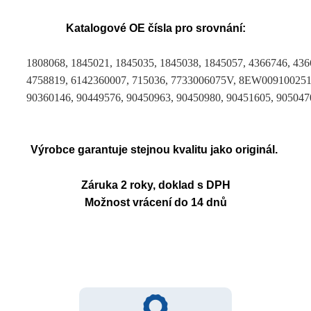
Katalogové OE čísla pro srovnání:
1808068, 1845021, 1845035, 1845038, 1845057, 4366746, 436
4758819, 6142360007, 715036, 7733006075V, 8EW009100251
90360146, 90449576, 90450963, 90450980, 90451605, 905047
Výrobce garantuje stejnou kvalitu jako originál.
Záruka 2 roky, doklad s DPH
Možnost vrácení do 14 dnů