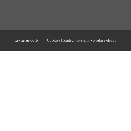
Levné autodíly
Cookies
|
Sunlight systems
-
tvorba e-shopů