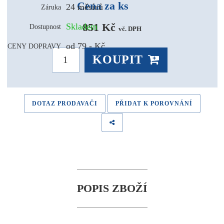
Cena za ks
24 měsíců
Záruka
851 Kč 
Skladem
Dostupnost
vč. DPH
od 79,- Kč
CENY DOPRAVY
KOUPIT
DOTAZ PRODAVAČI
PŘIDAT K POROVNÁNÍ
POPIS ZBOŽÍ