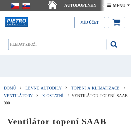
AUTODOPLŇKY
Ceny doručení
 MENU 
.
Články - návody
Kontakt
MŮJ ÚČET
DOMŮ
LEVNÉ AUTODÍLY
TOPENÍ A KLIMATIZACE
VENTILÁTORY
X-OSTATNÍ
VENTILÁTOR TOPENÍ SAAB
900
Ventilátor topení SAAB