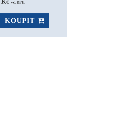
 Kč 
vč. DPH
KOUPIT