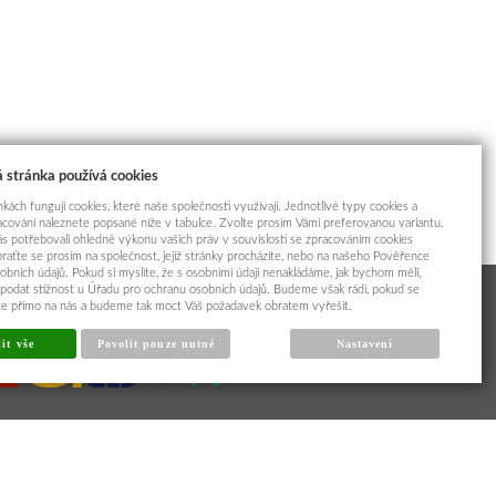
 stránka používá cookies
kách fungují cookies, které naše společnosti využívají. Jednotlivé typy cookies a
racování naleznete popsané níže v tabulce. Zvolte prosím Vámi preferovanou variantu.
s potřebovali ohledně výkonu vašich práv v souvislosti se zpracováním cookies
braťte se prosím na společnost, jejíž stránky procházíte, nebo na našeho Pověřence
obních údajů. Pokud si myslíte, že s osobními údaji nenakládáme, jak bychom měli,
odat stížnost u Úřadu pro ochranu osobních údajů. Budeme však rádi, pokud se
íte přímo na nás a budeme tak moct Váš požadavek obratem vyřešit.
it vše
Povolit pouze nutné
Nastavení