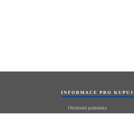
INFORMACE PRO KUPUJ
Obchodní podmínky
Reklamační řád
Články a návody
Nejčastější dotazy