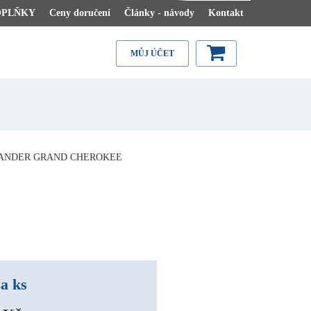
OPLŇKY
Ceny doručení
Články - návody
Kontakt
MŮJ ÚČET
MANDER GRAND CHEROKEE
a ks