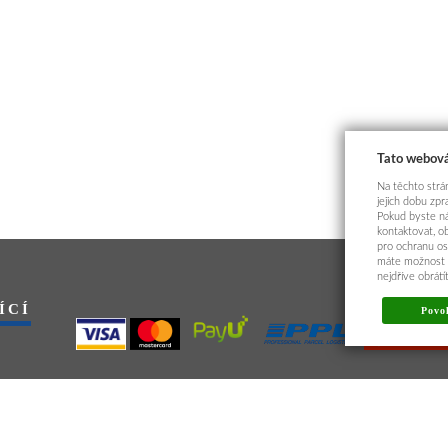
Tato webová
Na těchto strán
jejich dobu zp
Pokud byste ná
kontaktovat, o
pro ochranu os
máte možnost p
nejdříve obrát
ÍCÍ
Povol