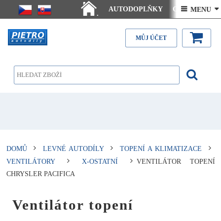
AUTODOPLŇKY
Ceny doručení
 MENU 
.
Články - návody
Kontakt
MŮJ ÚČET
DOMŮ
LEVNÉ AUTODÍLY
TOPENÍ A KLIMATIZACE
VENTILÁTORY
X-OSTATNÍ
VENTILÁTOR TOPENÍ
CHRYSLER PACIFICA
Ventilátor topení