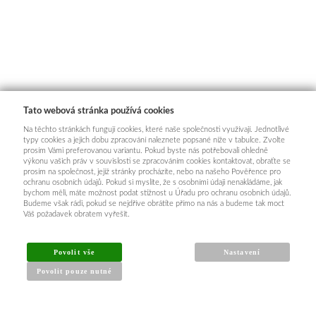
Tato webová stránka používá cookies
Na těchto stránkách fungují cookies, které naše společnosti využívají. Jednotlivé
typy cookies a jejich dobu zpracování naleznete popsané níže v tabulce. Zvolte
prosím Vámi preferovanou variantu. Pokud byste nás potřebovali ohledně
výkonu vašich práv v souvislosti se zpracováním cookies kontaktovat, obraťte se
prosím na společnost, jejíž stránky procházíte, nebo na našeho Pověřence pro
ochranu osobních údajů. Pokud si myslíte, že s osobními údaji nenakládáme, jak
bychom měli, máte možnost podat stížnost u Úřadu pro ochranu osobních údajů.
Budeme však rádi, pokud se nejdříve obrátíte přímo na nás a budeme tak moct
Váš požadavek obratem vyřešit.
Povolit vše
Nastavení
Povolit pouze nutné
INFORMACE PRO KUPUJÍCÍ