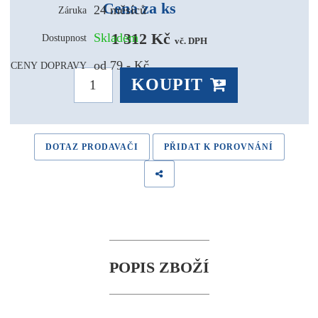
Cena za ks
24 měsíců
Záruka
1 312 Kč 
Skladem
Dostupnost
vč. DPH
od 79,- Kč
CENY DOPRAVY
KOUPIT
DOTAZ PRODAVAČI
PŘIDAT K POROVNÁNÍ
POPIS ZBOŽÍ