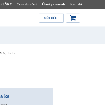
OPLŇKY
Ceny doručení
Články - návody
Kontakt
MŮJ ÚČET
A, 05-15
a ks