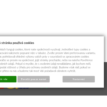
 stránka používá cookies
kách fungují cookies, které naše společnosti využívají. Jednotlivé typy cookies a
racování naleznete popsané níže v tabulce. Zvolte prosím Vámi preferovanou variantu.
s potřebovali ohledně výkonu vašich práv v souvislosti se zpracováním cookies
braťte se prosím na společnost, jejíž stránky procházíte, nebo na našeho Pověřence
obních údajů. Pokud si myslíte, že s osobními údaji nenakládáme, jak bychom měli,
odat stížnost u Úřadu pro ochranu osobních údajů. Budeme však rádi, pokud se
íte přímo na nás a budeme tak moct Váš požadavek obratem vyřešit.
it vše
Povolit pouze nutné
Nastavení