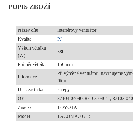
POPIS ZBOŽÍ
Název dílu
Interiérový ventilátor
Kvalita
PJ
Výkon větráku
380
(W)
Průměr větráku
150 mm
Při výměně ventilátoru navrhujeme vý
Informace
filtru
UT - zástrčka
2 čepy
OE
87103-04040; 87103-04041; 87103-040
Značka
TOYOTA
Model
TACOMA, 05-15