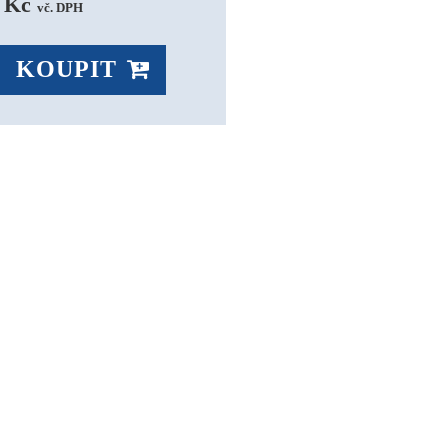
 Kč 
vč. DPH
KOUPIT