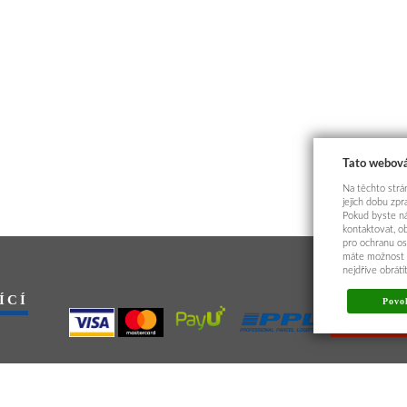
Tato webová
Na těchto strán
jejich dobu zp
Pokud byste ná
kontaktovat, o
pro ochranu os
máte možnost p
nejdříve obrát
ÍCÍ
Povol