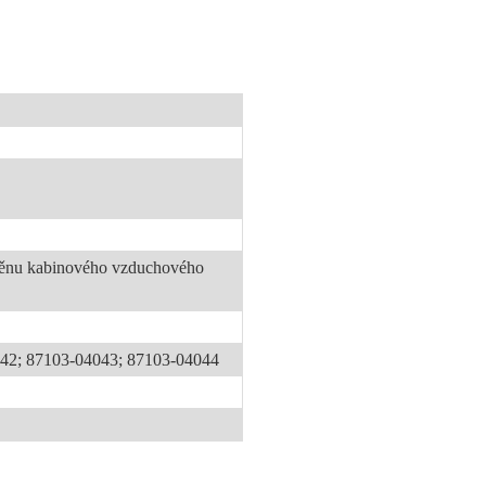
měnu kabinového vzduchového
42; 87103-04043; 87103-04044