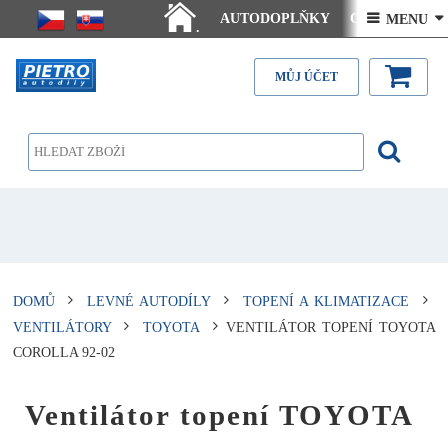
AUTODOPLŇKY
Ceny doručení
 MENU 
.
Články - návody
Kontakt
MŮJ ÚČET
DOMŮ
LEVNÉ AUTODÍLY
TOPENÍ A KLIMATIZACE
VENTILÁTORY
TOYOTA
VENTILÁTOR TOPENÍ TOYOTA
COROLLA 92-02
Ventilátor topení TOYOTA