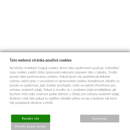
Tato webová stránka používá cookies
Na těchto stránkách fungují cookies, které naše společnosti využívají. Jednotlivé
typy cookies a jejich dobu zpracování naleznete popsané níže v tabulce. Zvolte
prosím Vámi preferovanou variantu. Pokud byste nás potřebovali ohledně
výkonu vašich práv v souvislosti se zpracováním cookies kontaktovat, obraťte se
prosím na společnost, jejíž stránky procházíte, nebo na našeho Pověřence pro
ochranu osobních údajů. Pokud si myslíte, že s osobními údaji nenakládáme, jak
bychom měli, máte možnost podat stížnost u Úřadu pro ochranu osobních údajů.
Budeme však rádi, pokud se nejdříve obrátíte přímo na nás a budeme tak moct
Váš požadavek obratem vyřešit.
Povolit vše
Nastavení
Povolit pouze nutné