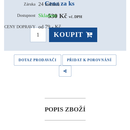
Cena za ks
24 měsíců
Záruka
530 Kč 
Skladem
Dostupnost
vč. DPH
od 79,- Kč
CENY DOPRAVY
KOUPIT
DOTAZ PRODAVAČI
PŘIDAT K POROVNÁNÍ
POPIS ZBOŽÍ