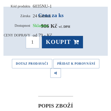
6035NU-1
Kód produktu
Cena za ks
24 měsíců
Záruka
986 Kč 
Skladem
Dostupnost
vč. DPH
od 79,- Kč
CENY DOPRAVY
KOUPIT
DOTAZ PRODAVAČI
PŘIDAT K POROVNÁNÍ
POPIS ZBOŽÍ