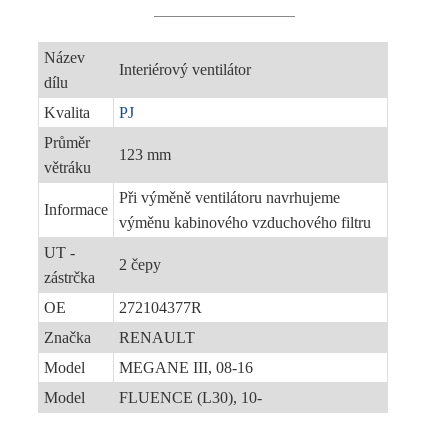
Název
Interiérový ventilátor
dílu
Kvalita
PJ
Průměr
123 mm
větráku
Při výměně ventilátoru navrhujeme
Informace
výměnu kabinového vzduchového filtru
UT -
2 čepy
zástrčka
OE
272104377R
Značka
RENAULT
Model
MEGANE III, 08-16
Model
FLUENCE (L30), 10-