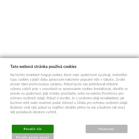
Tato webová stránka používá cookies
Na těchto stránkách fungují cookies, které naše společnosti využívají. Jednotlivé
typy cookies a jejich dobu zpracování naleznete popsané níže v tabulce. Zvolte
prosím Vámi preferovanou variantu. Pokud byste nás potřebovali ohledně
výkonu vašich práv v souvislosti se zpracováním cookies kontaktovat, obraťte se
prosím na společnost, jejíž stránky procházíte, nebo na našeho Pověřence pro
ochranu osobních údajů. Pokud si myslíte, že s osobními údaji nenakládáme, jak
bychom měli, máte možnost podat stížnost u Úřadu pro ochranu osobních údajů.
Budeme však rádi, pokud se nejdříve obrátíte přímo na nás a budeme tak moct
Váš požadavek obratem vyřešit.
Povolit vše
Nastavení
Povolit pouze nutné