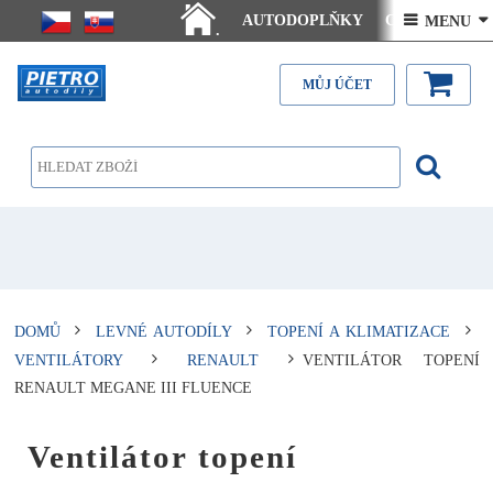
AUTODOPLŇKY
Ceny doručení
 MENU 
.
Články - návody
Kontakt
MŮJ ÚČET
DOMŮ
LEVNÉ AUTODÍLY
TOPENÍ A KLIMATIZACE
VENTILÁTORY
RENAULT
VENTILÁTOR TOPENÍ
RENAULT MEGANE III FLUENCE
Ventilátor topení