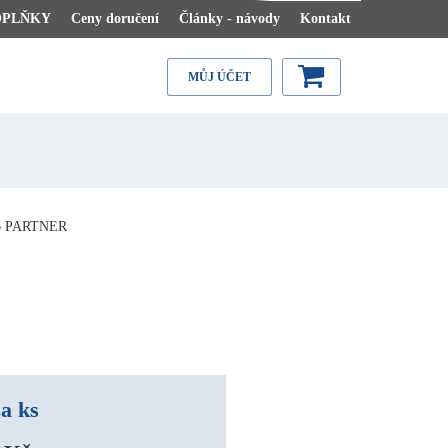
OPLŇKY
Ceny doručení
Články - návody
Kontakt
MŮJ ÚČET
6 PARTNER
a ks