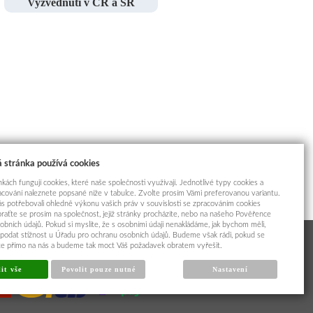
Vyzvednutí v ČR a SR
 stránka používá cookies
kách fungují cookies, které naše společnosti využívají. Jednotlivé typy cookies a
racování naleznete popsané níže v tabulce. Zvolte prosím Vámi preferovanou variantu.
s potřebovali ohledně výkonu vašich práv v souvislosti se zpracováním cookies
braťte se prosím na společnost, jejíž stránky procházíte, nebo na našeho Pověřence
obních údajů. Pokud si myslíte, že s osobními údaji nenakládáme, jak bychom měli,
odat stížnost u Úřadu pro ochranu osobních údajů. Budeme však rádi, pokud se
íte přímo na nás a budeme tak moct Váš požadavek obratem vyřešit.
it vše
Povolit pouze nutné
Nastavení