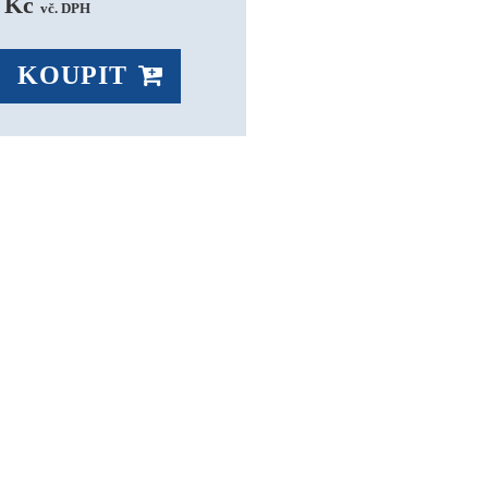
 Kč 
vč. DPH
KOUPIT