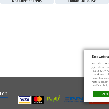
Konkurenční ceny
Dodání od 79 Kč
Tato webová
Na těchto strán
jejich dobu zp
Pokud byste ná
kontaktovat, o
pro ochranu os
máte možnost p
nejdříve obrát
ÍCÍ
Povol