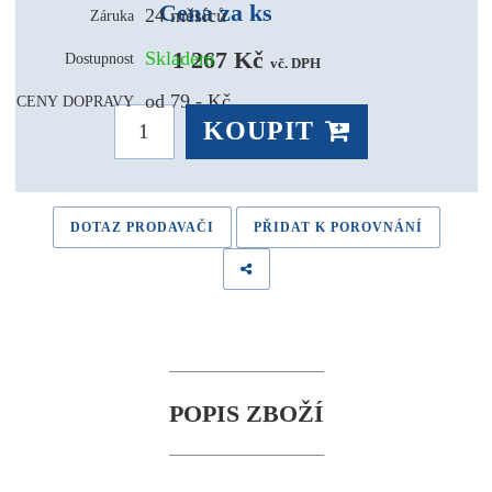
Cena za ks
24 měsíců
Záruka
1 267 Kč 
Skladem
Dostupnost
vč. DPH
od 79,- Kč
CENY DOPRAVY
KOUPIT
DOTAZ PRODAVAČI
PŘIDAT K POROVNÁNÍ
POPIS ZBOŽÍ