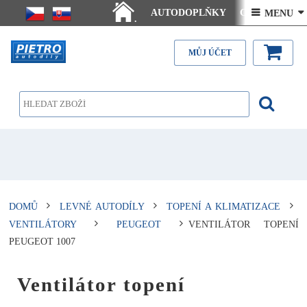
AUTODOPLŇKY
Ceny doručení
 MENU 
.
Články - návody
Kontakt
MŮJ ÚČET
DOMŮ
LEVNÉ AUTODÍLY
TOPENÍ A KLIMATIZACE
VENTILÁTORY
PEUGEOT
VENTILÁTOR TOPENÍ
PEUGEOT 1007
Ventilátor topení