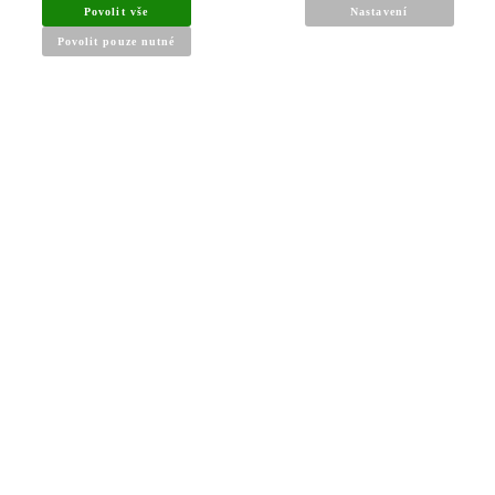
Povolit vše
Nastavení
Povolit pouze nutné
INFORMACE PRO KUPUJÍCÍ
Obchodní podmínky
Reklamační řád
Články a návody
Nejčastější dotazy
Kontakt