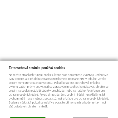
Tato webová stránka používá cookies
Na těchto stránkách fungují cookies, které naše společnosti využívají. Jednotlivé
typy cookies a jejich dobu zpracování naleznete popsané níže v tabulce. Zvolte
prosím Vámi preferovanou variantu. Pokud byste nás potřebovali ohledně
výkonu vašich práv v souvislosti se zpracováním cookies kontaktovat, obraťte se
prosím na společnost, jejíž stránky procházíte, nebo na našeho Pověřence pro
ochranu osobních údajů. Pokud si myslíte, že s osobními údaji nenakládáme, jak
bychom měli, máte možnost podat stížnost u Úřadu pro ochranu osobních údajů.
Budeme však rádi, pokud se nejdříve obrátíte přímo na nás a budeme tak moct
Váš požadavek obratem vyřešit.