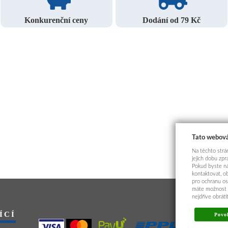
Konkurenční ceny
Dodání od 79 Kč
Tato webová
Na těchto strán
jejich dobu zp
Pokud byste ná
kontaktovat, o
pro ochranu os
máte možnost p
nejdříve obrát
ÍCÍ
Povol