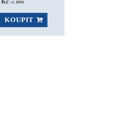
 Kč 
vč. DPH
KOUPIT