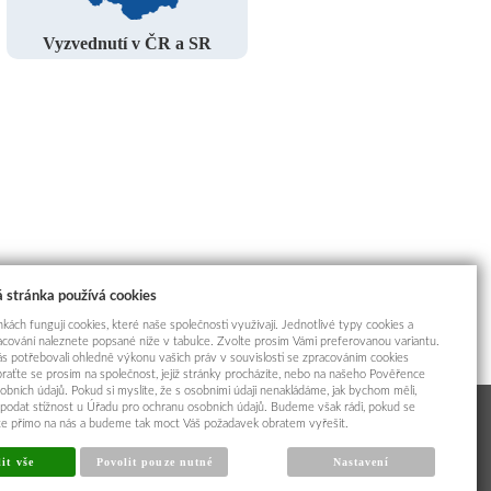
Vyzvednutí v ČR a SR
 stránka používá cookies
kách fungují cookies, které naše společnosti využívají. Jednotlivé typy cookies a
racování naleznete popsané níže v tabulce. Zvolte prosím Vámi preferovanou variantu.
s potřebovali ohledně výkonu vašich práv v souvislosti se zpracováním cookies
braťte se prosím na společnost, jejíž stránky procházíte, nebo na našeho Pověřence
obních údajů. Pokud si myslíte, že s osobními údaji nenakládáme, jak bychom měli,
odat stížnost u Úřadu pro ochranu osobních údajů. Budeme však rádi, pokud se
íte přímo na nás a budeme tak moct Váš požadavek obratem vyřešit.
it vše
Povolit pouze nutné
Nastavení