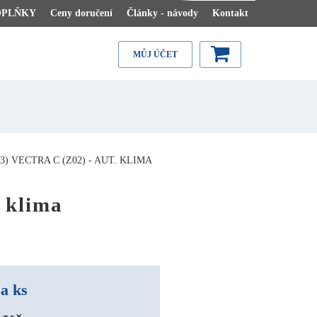
OPLŇKY
Ceny doručení
Články - návody
Kontakt
MŮJ ÚČET
 VECTRA C (Z02) - AUT. KLIMA
 klima
a ks