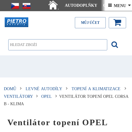
AUTODOPLŇKY
Ceny doručení
 MENU 
.
Články - návody
Kontakt
MŮJ ÚČET
DOMŮ
LEVNÉ AUTODÍLY
TOPENÍ A KLIMATIZACE
VENTILÁTORY
OPEL
VENTILÁTOR TOPENÍ OPEL CORSA
B - KLIMA
Ventilátor topení OPEL