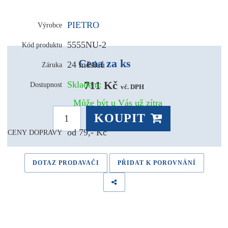
PIETRO
Výrobce
5555NU-2
Kód produktu
Cena za ks
24 měsíců
Záruka
711 Kč 
Skladem:
Dostupnost
vč. DPH
Může být u Vás už zítra
KOUPIT
od 79,- Kč
CENY DOPRAVY
DOTAZ PRODAVAČI
PŘIDAT K POROVNÁNÍ