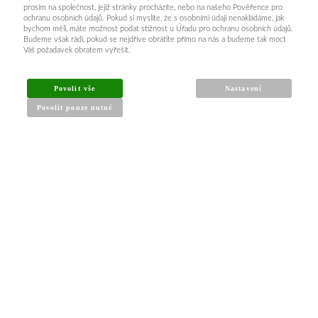
prosím na společnost, jejíž stránky procházíte, nebo na našeho Pověřence pro
ochranu osobních údajů. Pokud si myslíte, že s osobními údaji nenakládáme, jak
bychom měli, máte možnost podat stížnost u Úřadu pro ochranu osobních údajů.
Budeme však rádi, pokud se nejdříve obrátíte přímo na nás a budeme tak moct
Váš požadavek obratem vyřešit.
Povolit vše
Nastavení
Povolit pouze nutné
INFORMACE PRO KUPUJÍCÍ
Obchodní podmínky
Reklamační řád
Články a návody
Nejčastější dotazy
Kontakt