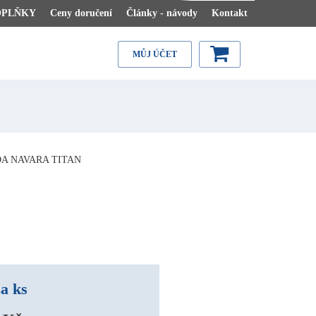
OPLŇKY
Ceny doručení
Články - návody
Kontakt
MŮJ ÚČET
A NAVARA TITAN
a ks