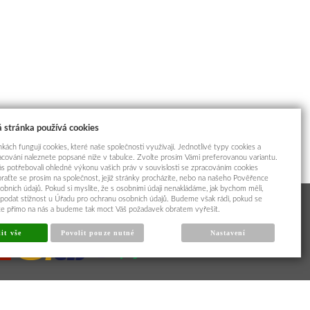
 stránka používá cookies
kách fungují cookies, které naše společnosti využívají. Jednotlivé typy cookies a
racování naleznete popsané níže v tabulce. Zvolte prosím Vámi preferovanou variantu.
s potřebovali ohledně výkonu vašich práv v souvislosti se zpracováním cookies
braťte se prosím na společnost, jejíž stránky procházíte, nebo na našeho Pověřence
obních údajů. Pokud si myslíte, že s osobními údaji nenakládáme, jak bychom měli,
odat stížnost u Úřadu pro ochranu osobních údajů. Budeme však rádi, pokud se
íte přímo na nás a budeme tak moct Váš požadavek obratem vyřešit.
it vše
Povolit pouze nutné
Nastavení