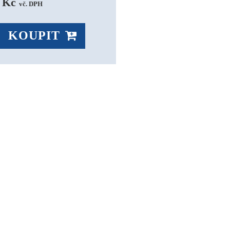
 Kč 
vč. DPH
KOUPIT