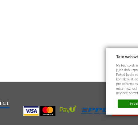
Tato webová
Na těchto strán
jejich dobu zp
Pokud byste ná
kontaktovat, o
pro ochranu os
máte možnost p
nejdříve obrát
ÍCÍ
Povol