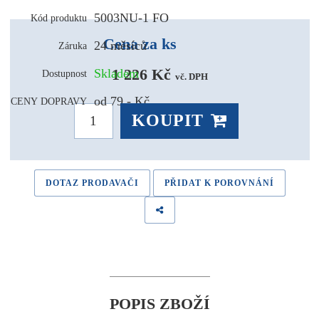
5003NU-1 FO
Kód produktu
Cena za ks
24 měsíců
Záruka
1 226 Kč 
Skladem
Dostupnost
vč. DPH
od 79,- Kč
CENY DOPRAVY
KOUPIT
DOTAZ PRODAVAČI
PŘIDAT K POROVNÁNÍ
POPIS ZBOŽÍ