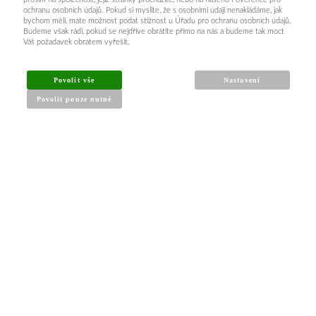
ochranu osobních údajů. Pokud si myslíte, že s osobními údaji nenakládáme, jak
bychom měli, máte možnost podat stížnost u Úřadu pro ochranu osobních údajů.
Budeme však rádi, pokud se nejdříve obrátíte přímo na nás a budeme tak moct
Váš požadavek obratem vyřešit.
Povolit vše
Nastavení
Povolit pouze nutné
INFORMACE PRO KUPUJÍCÍ
Obchodní podmínky
Reklamační řád
Články a návody
Nejčastější dotazy
Kontakt