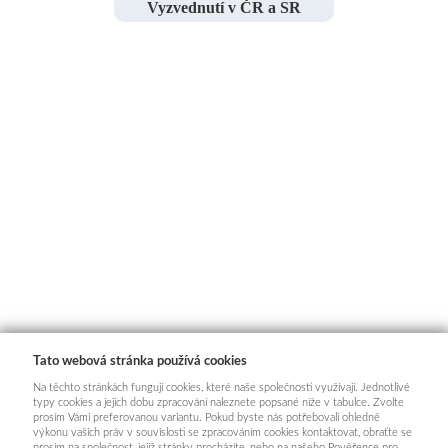
Vyzvednutí v ČR a SR
Tato webová stránka používá cookies
Na těchto stránkách fungují cookies, které naše společnosti využívají. Jednotlivé
typy cookies a jejich dobu zpracování naleznete popsané níže v tabulce. Zvolte
prosím Vámi preferovanou variantu. Pokud byste nás potřebovali ohledně
výkonu vašich práv v souvislosti se zpracováním cookies kontaktovat, obraťte se
prosím na společnost, jejíž stránky procházíte, nebo na našeho Pověřence pro