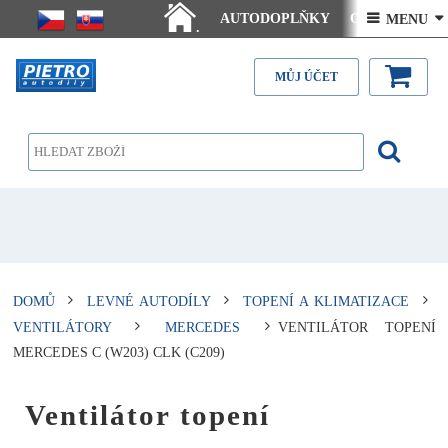
AUTODOPLŇKY
Ceny doručení
 MENU 
.
Články - návody
Kontakt
MŮJ ÚČET
DOMŮ
LEVNÉ AUTODÍLY
TOPENÍ A KLIMATIZACE
VENTILÁTORY
MERCEDES
VENTILÁTOR TOPENÍ
MERCEDES C (W203) CLK (C209)
Ventilátor topení