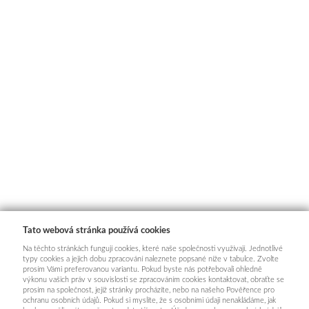
Tato webová stránka používá cookies
Na těchto stránkách fungují cookies, které naše společnosti využívají. Jednotlivé
typy cookies a jejich dobu zpracování naleznete popsané níže v tabulce. Zvolte
prosím Vámi preferovanou variantu. Pokud byste nás potřebovali ohledně
výkonu vašich práv v souvislosti se zpracováním cookies kontaktovat, obraťte se
prosím na společnost, jejíž stránky procházíte, nebo na našeho Pověřence pro
ochranu osobních údajů. Pokud si myslíte, že s osobními údaji nenakládáme, jak