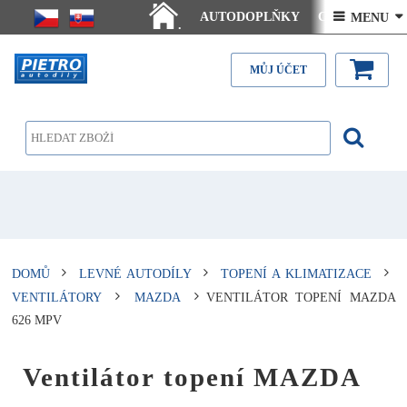
AUTODOPLŇKY
Ceny doručení
 MENU 
.
Články - návody
Kontakt
MŮJ ÚČET
DOMŮ
LEVNÉ AUTODÍLY
TOPENÍ A KLIMATIZACE
VENTILÁTORY
MAZDA
VENTILÁTOR TOPENÍ MAZDA
626 MPV
Ventilátor topení MAZDA