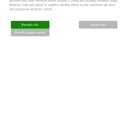
bychom měli, máte možnost podat stížnost u Úřadu pro ochranu osobních údajů.
Budeme však rádi, pokud se nejdříve obrátíte přímo na nás a budeme tak moct
Váš požadavek obratem vyřešit.
Povolit vše
Nastavení
Povolit pouze nutné
INFORMACE PRO KUPUJÍCÍ
Obchodní podmínky
Reklamační řád
Články a návody
Nejčastější dotazy
Kontakt