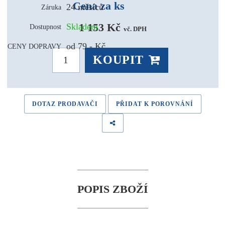
Cena za ks
24 měsíců
Záruka
1 153 Kč 
Skladem
Dostupnost
vč. DPH
od 79,- Kč
CENY DOPRAVY
KOUPIT
DOTAZ PRODAVAČI
PŘIDAT K POROVNÁNÍ
POPIS ZBOŽÍ