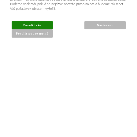
Budeme však rádi, pokud se nejdříve obrátíte přímo na nás a budeme tak moct
Váš požadavek obratem vyřešit.
Povolit vše
Nastavení
Povolit pouze nutné
INFORMACE PRO KUPUJÍCÍ
Obchodní podmínky
Reklamační řád
Články a návody
Nejčastější dotazy
Kontakt