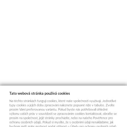
Tato webová stránka používá cookies
Na těchto stránkách fungují cookies, které naše společnosti využívají. Jednotlivé
typy cookies a jejich dobu zpracování naleznete popsané níže v tabulce. Zvolte
prosím Vámi preferovanou variantu. Pokud byste nás potřebovali ohledně
výkonu vašich práv v souvislosti se zpracováním cookies kontaktovat, obraťte se
prosím na společnost, jejíž stránky procházíte, nebo na našeho Pověřence pro
ochranu osobních údajů. Pokud si myslíte, že s osobními údaji nenakládáme, jak
bychom měli, máte možnost podat stížnost u Úřadu pro ochranu osobních údajů.