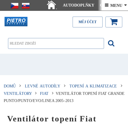
AUTODOPLŇKY
Ceny doručení
 MENU 
.
Články - návody
Kontakt
MŮJ ÚČET
DOMŮ
LEVNÉ AUTODÍLY
TOPENÍ A KLIMATIZACE
VENTILÁTORY
FIAT
VENTILÁTOR TOPENÍ FIAT GRANDE
PUNTO/PUNTO/EVO/LINEA 2005–2013
Ventilátor topení Fiat