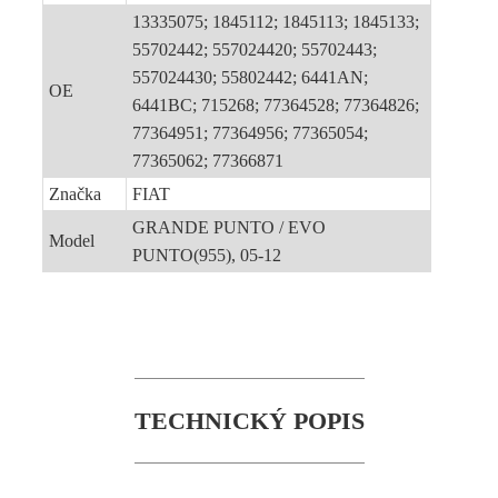
13335075; 1845112; 1845113; 1845133;
55702442; 557024420; 55702443;
557024430; 55802442; 6441AN;
OE
6441BC; 715268; 77364528; 77364826;
77364951; 77364956; 77365054;
77365062; 77366871
Značka
FIAT
GRANDE PUNTO / EVO
Model
PUNTO(955), 05-12
TECHNICKÝ POPIS