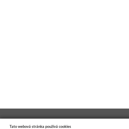
Tato webová stránka používá cookies
INFORMACE PRO KUPUJÍCÍ