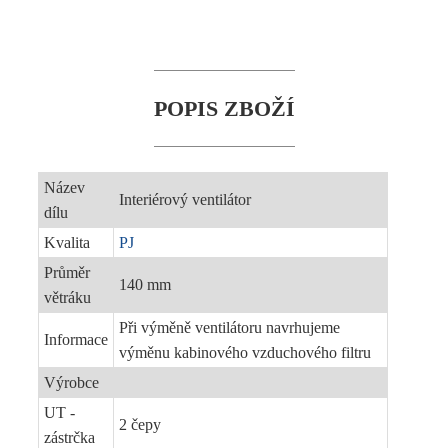
POPIS ZBOŽÍ
Název
Interiérový ventilátor
dílu
Kvalita
PJ
Průměr
140 mm
větráku
Při výměně ventilátoru navrhujeme
Informace
výměnu kabinového vzduchového filtru
Výrobce
UT -
2 čepy
zástrčka