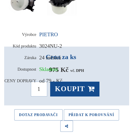
PIETRO
Výrobce
3024NU-2
Kód produktu
Cena za ks
24 měsíců
Záruka
975 Kč 
Skladem
Dostupnost
vč. DPH
od 79,- Kč
CENY DOPRAVY
KOUPIT
DOTAZ PRODAVAČI
PŘIDAT K POROVNÁNÍ