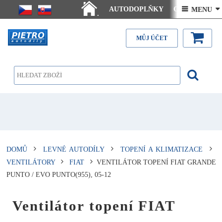
AUTODOPLŇKY
Ceny doručení
 MENU 
.
Články - návody
Kontakt
MŮJ ÚČET
DOMŮ
LEVNÉ AUTODÍLY
TOPENÍ A KLIMATIZACE
VENTILÁTORY
FIAT
VENTILÁTOR TOPENÍ FIAT GRANDE
PUNTO / EVO PUNTO(955), 05-12
Ventilátor topení FIAT