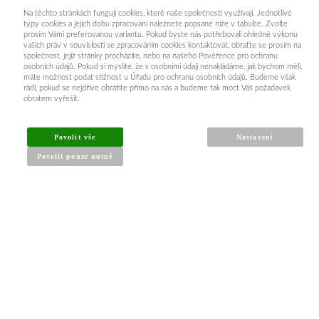
Na těchto stránkách fungují cookies, které naše společnosti využívají. Jednotlivé
typy cookies a jejich dobu zpracování naleznete popsané níže v tabulce. Zvolte
Obchodní podmínky
prosím Vámi preferovanou variantu. Pokud byste nás potřebovali ohledně výkonu
vašich práv v souvislosti se zpracováním cookies kontaktovat, obraťte se prosím na
Reklamační řád
společnost, jejíž stránky procházíte, nebo na našeho Pověřence pro ochranu
osobních údajů. Pokud si myslíte, že s osobními údaji nenakládáme, jak bychom měli,
Články a návody
máte možnost podat stížnost u Úřadu pro ochranu osobních údajů. Budeme však
Nejčastější dotazy
rádi, pokud se nejdříve obrátíte přímo na nás a budeme tak moct Váš požadavek
obratem vyřešit.
Kontakt
Povolit vše
Nastavení
Povolit pouze nutné