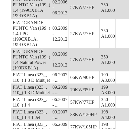
02.2006
PUNTO Van (199_)
350
-
57KW/77HP
1.4 (199CXB1A,
A1.000
06.2013
199DXB1A)
FIAT GRANDE
PUNTO Van (199_)
03.2009
350
1.4 LPG
-
57KW/77HP
A1.000
(199CXB1A,
12.2012
199DXB1A)
FIAT GRANDE
03.2009
PUNTO Van (199_)
350
-
57KW/77HP
1.4 Natural Power
A1.000
12.2012
(199BXB1A)
FIAT Linea (323_,
06.2007
199
66KW/90HP
110_) 1.3 D Multijet
- ...
A3.000
FIAT Linea (323_,
09.2009
199
70KW/95HP
110_) 1.3 D Multijet
- ...
A3.000
FIAT Linea (323_,
06.2007
350
57KW/77HP
110_) 1.4
- ...
A1.000
FIAT Linea (323_,
09.2007
198
88KW/120HP
110_) 1.4 T-Jet
- ...
A4.000
FIAT Linea (323_,
06.2009
198
77KW/105HP