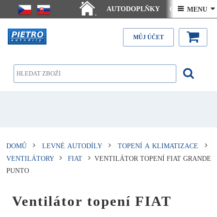
AUTODOPLŇKY
Ceny doručení
 MENU 
.
Články - návody
Kontakt
MŮJ ÚČET
DOMŮ
LEVNÉ AUTODÍLY
TOPENÍ A KLIMATIZACE
VENTILÁTORY
FIAT
VENTILÁTOR TOPENÍ FIAT GRANDE
PUNTO
Ventilátor topení FIAT