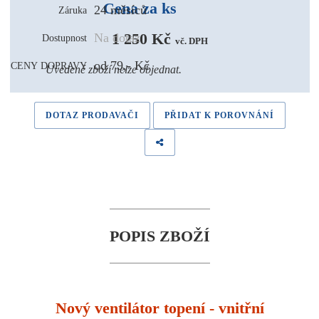
Cena za ks
24 měsíců
Záruka
1 250 Kč 
Na dotaz
Dostupnost
vč. DPH
od 79,- Kč
CENY DOPRAVY
Uvedené zboží nelze objednat.
DOTAZ PRODAVAČI
PŘIDAT K POROVNÁNÍ
POPIS ZBOŽÍ
Nový ventilátor topení - vnitřní