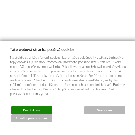
Tato webová stránka používá cookies
Na těchto stránkách fungují cookies, které naše společnosti využívají. Jednotlivé
typy cookies a jejich dobu zpracování naleznete popsané níže v tabulce. Zvolte
prosím Vámi preferovanou variantu. Pokud byste nás potřebovali ohledně výkonu
vašich práv v souvislosti se zpracováním cookies kontaktovat, obraťte se prosím
na společnost, jejíž stránky procházíte, nebo na našeho Pověřence pro ochranu
osobních údajů. Pokud si myslíte, že s osobními údaji nenakládáme, jak bychom
měli, máte možnost podat stížnost u Úřadu pro ochranu osobních údajů. Budeme
však rádi, pokud se nejdříve obrátíte přímo na nás a budeme tak moct Váš
požadavek obratem vyřešit.
Povolit vše
Nastavení
Povolit pouze nutné
INFORMACE PRO KUPUJÍCÍ