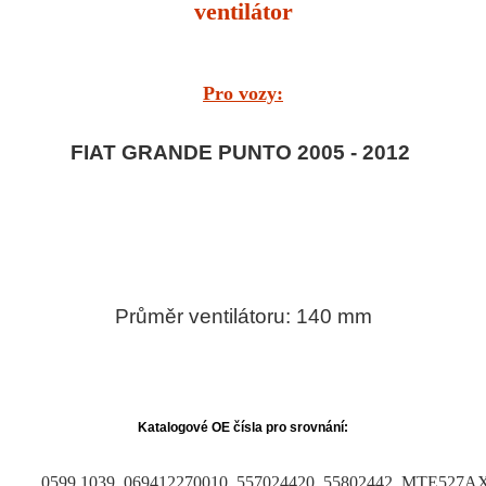
ventilátor
Pro vozy:
FIAT GRANDE PUNTO 2005 - 2012
Průměr ventilátoru: 140 mm
Katalogové OE čísla pro srovnání:
0599.1039, 069412270010, 557024420, 55802442, MTE527A