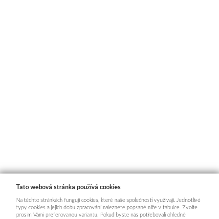
Tato webová stránka používá cookies
Na těchto stránkách fungují cookies, které naše společnosti využívají. Jednotlivé
typy cookies a jejich dobu zpracování naleznete popsané níže v tabulce. Zvolte
prosím Vámi preferovanou variantu. Pokud byste nás potřebovali ohledně