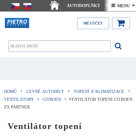
AUTODOPLŇKY
Ceny doručení
 MENU 
.
Články - návody
Kontakt
MŮJ ÚČET
DOMŮ
LEVNÉ AUTODÍLY
TOPENÍ A KLIMATIZACE
VENTILÁTORY
CITROEN
VENTILÁTOR TOPENÍ CITROEN
ZX PARTNER
Ventilátor topení