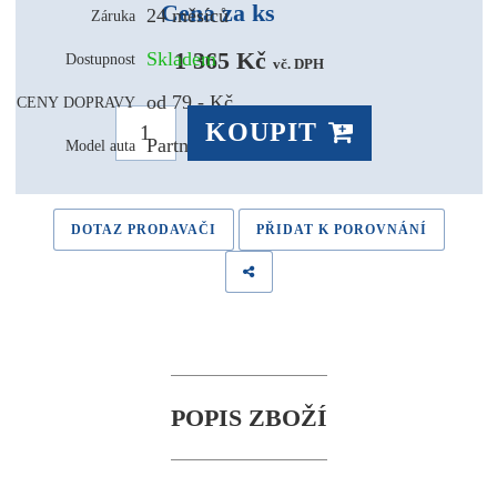
Cena za ks
24 měsíců
Záruka
1 365 Kč 
Skladem
Dostupnost
vč. DPH
od 79,- Kč
CENY DOPRAVY
KOUPIT
Partner
Model auta
DOTAZ PRODAVAČI
PŘIDAT K POROVNÁNÍ
POPIS ZBOŽÍ