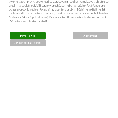
výkonu vašich práv v souvislosti se zpracováním cookies kontaktovat, obraťte se
prosím na společnost, jejíž stránky procházíte, nebo na našeho Pověřence pro
ochranu osobních údajů. Pokud si myslíte, že s osobními údaji nenakládáme, jak
bychom měli, máte možnost podat stížnost u Úřadu pro ochranu osobních údajů.
Budeme však rádi, pokud se nejdříve obrátíte přímo na nás a budeme tak moct
Váš požadavek obratem vyřešit.
Povolit vše
Nastavení
Povolit pouze nutné
INFORMACE PRO KUPUJÍCÍ
Obchodní podmínky
Reklamační řád
Články a návody
Nejčastější dotazy
Kontakt