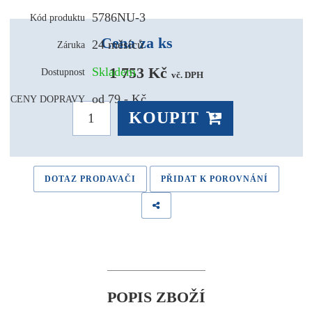
5786NU-3
Kód produktu
Cena za ks
24 měsíců
Záruka
1 753 Kč 
Skladem
Dostupnost
vč. DPH
od 79,- Kč
CENY DOPRAVY
KOUPIT
DOTAZ PRODAVAČI
PŘIDAT K POROVNÁNÍ
POPIS ZBOŽÍ