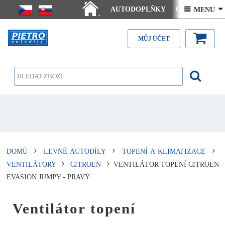
AUTODOPLŇKY
Ceny doručení
 MENU 
.
Články - návody
Kontakt
MŮJ ÚČET
DOMŮ
LEVNÉ AUTODÍLY
TOPENÍ A KLIMATIZACE
VENTILÁTORY
CITROEN
VENTILÁTOR TOPENÍ CITROEN
EVASION JUMPY - PRAVÝ
Ventilátor topení