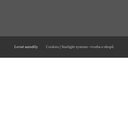
Levné autodíly
Cookies
|
Sunlight systems
-
tvorba e-shopů