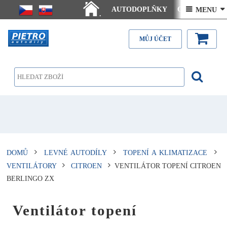
AUTODOPLŇKY
Ceny doručení
 MENU 
.
Články - návody
Kontakt
MŮJ ÚČET
DOMŮ
LEVNÉ AUTODÍLY
TOPENÍ A KLIMATIZACE
VENTILÁTORY
CITROEN
VENTILÁTOR TOPENÍ CITROEN
BERLINGO ZX
Ventilátor topení