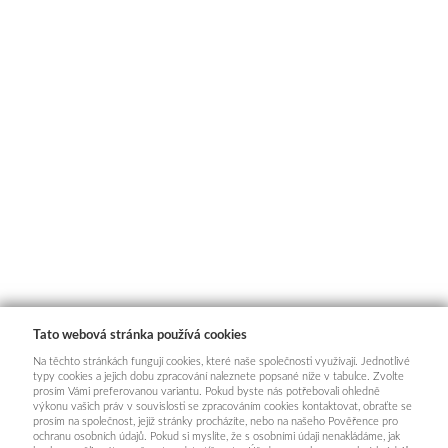
Tato webová stránka používá cookies
Na těchto stránkách fungují cookies, které naše společnosti využívají. Jednotlivé
typy cookies a jejich dobu zpracování naleznete popsané níže v tabulce. Zvolte
prosím Vámi preferovanou variantu. Pokud byste nás potřebovali ohledně
výkonu vašich práv v souvislosti se zpracováním cookies kontaktovat, obraťte se
prosím na společnost, jejíž stránky procházíte, nebo na našeho Pověřence pro
ochranu osobních údajů. Pokud si myslíte, že s osobními údaji nenakládáme, jak