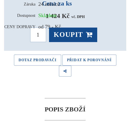
Cena za ks
24 měsíců
Záruka
1 424 Kč 
Skladem
Dostupnost
vč. DPH
od 79,- Kč
CENY DOPRAVY
KOUPIT
DOTAZ PRODAVAČI
PŘIDAT K POROVNÁNÍ
POPIS ZBOŽÍ