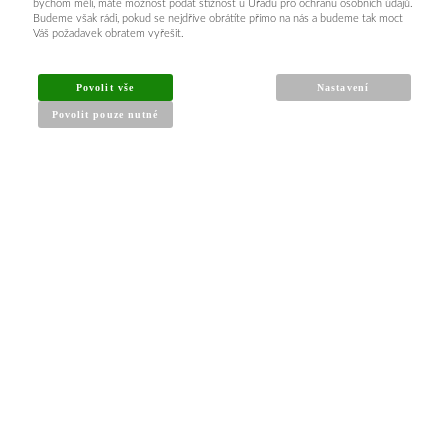
bychom měli, máte možnost podat stížnost u Úřadu pro ochranu osobních údajů.
Budeme však rádi, pokud se nejdříve obrátíte přímo na nás a budeme tak moct
Váš požadavek obratem vyřešit.
Povolit vše
Nastavení
Povolit pouze nutné
INFORMACE PRO KUPUJÍCÍ
Obchodní podmínky
Reklamační řád
Články a návody
Nejčastější dotazy
Kontakt