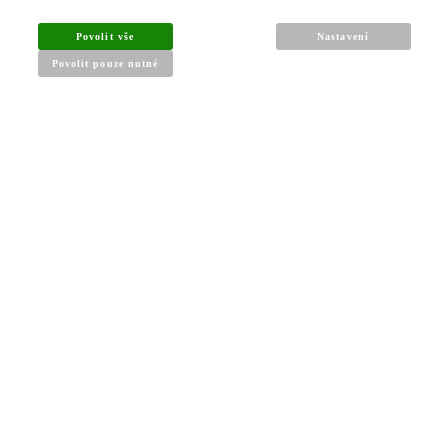
Povolit vše
Nastavení
Povolit pouze nutné
INFORMACE PRO KUPUJÍCÍ
Obchodní podmínky
Reklamační řád
Články a návody
Nejčastější dotazy
Kontakt