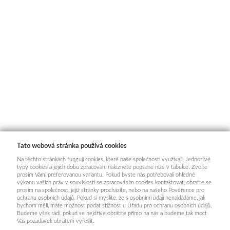
Tato webová stránka používá cookies
Na těchto stránkách fungují cookies, které naše společnosti využívají. Jednotlivé
typy cookies a jejich dobu zpracování naleznete popsané níže v tabulce. Zvolte
prosím Vámi preferovanou variantu. Pokud byste nás potřebovali ohledně
výkonu vašich práv v souvislosti se zpracováním cookies kontaktovat, obraťte se
prosím na společnost, jejíž stránky procházíte, nebo na našeho Pověřence pro
ochranu osobních údajů. Pokud si myslíte, že s osobními údaji nenakládáme, jak
bychom měli, máte možnost podat stížnost u Úřadu pro ochranu osobních údajů.
Budeme však rádi, pokud se nejdříve obrátíte přímo na nás a budeme tak moct
Váš požadavek obratem vyřešit.