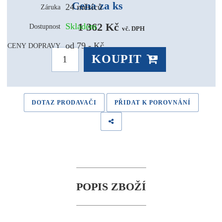
Cena za ks
24 měsíců
Záruka
1 362 Kč 
Skladem
Dostupnost
vč. DPH
od 79,- Kč
CENY DOPRAVY
KOUPIT
DOTAZ PRODAVAČI
PŘIDAT K POROVNÁNÍ
POPIS ZBOŽÍ