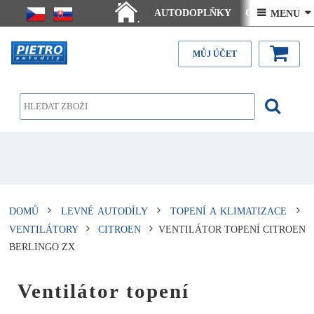
AUTODOPLŇKY
Ceny doručení
 MENU 
.
Články - návody
Kontakt
MŮJ ÚČET
DOMŮ
LEVNÉ AUTODÍLY
TOPENÍ A KLIMATIZACE
VENTILÁTORY
CITROEN
VENTILÁTOR TOPENÍ CITROEN
BERLINGO ZX
Ventilátor topení