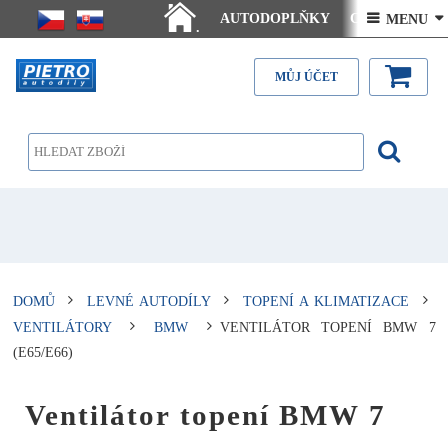
AUTODOPLŇKY
Ceny doručení
 MENU 
.
Články - návody
Kontakt
MŮJ ÚČET
DOMŮ
LEVNÉ AUTODÍLY
TOPENÍ A KLIMATIZACE
VENTILÁTORY
BMW
VENTILÁTOR TOPENÍ BMW 7
(E65/E66)
Ventilátor topení BMW 7