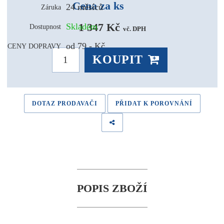
Cena za ks
24 měsíců
Záruka
1 347 Kč 
Skladem
Dostupnost
vč. DPH
od 79,- Kč
CENY DOPRAVY
KOUPIT
DOTAZ PRODAVAČI
PŘIDAT K POROVNÁNÍ
POPIS ZBOŽÍ