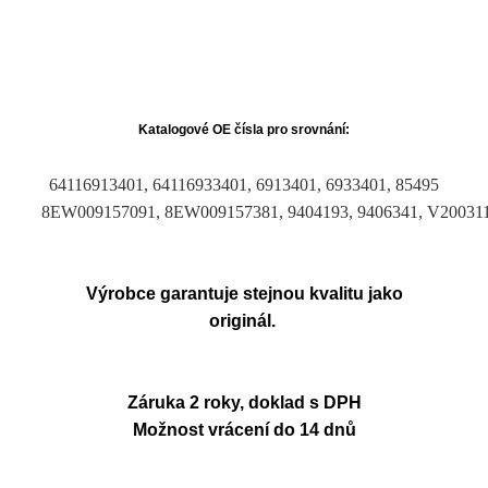
Katalogové OE čísla pro srovnání:
64116913401, 64116933401, 6913401, 6933401, 85495
8EW009157091, 8EW009157381, 9404193, 9406341, V20031
Výrobce garantuje stejnou kvalitu jako
originál.
Záruka 2 roky, doklad s DPH
Možnost vrácení do 14 dnů