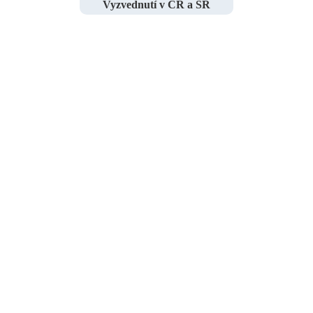
Vyzvednutí v ČR a SR