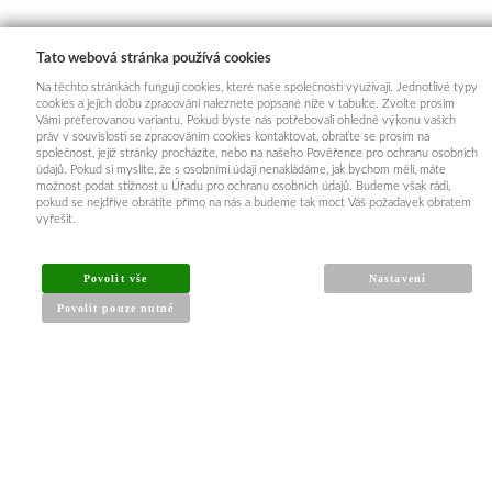
Tato webová stránka používá cookies
Na těchto stránkách fungují cookies, které naše společnosti využívají. Jednotlivé typy
cookies a jejich dobu zpracování naleznete popsané níže v tabulce. Zvolte prosím
Vámi preferovanou variantu. Pokud byste nás potřebovali ohledně výkonu vašich
práv v souvislosti se zpracováním cookies kontaktovat, obraťte se prosím na
společnost, jejíž stránky procházíte, nebo na našeho Pověřence pro ochranu osobních
údajů. Pokud si myslíte, že s osobními údaji nenakládáme, jak bychom měli, máte
možnost podat stížnost u Úřadu pro ochranu osobních údajů. Budeme však rádi,
INFORMACE PRO KUPUJÍCÍ
pokud se nejdříve obrátíte přímo na nás a budeme tak moct Váš požadavek obratem
vyřešit.
Obchodní podmínky
Reklamační řád
Povolit vše
Nastavení
Články a návody
Povolit pouze nutné
Nejčastější dotazy
Kontakt