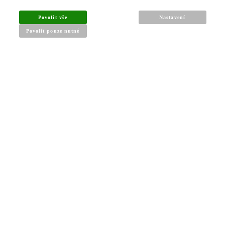
Povolit vše
Nastavení
Povolit pouze nutné
INFORMACE PRO KUPUJÍCÍ
Obchodní podmínky
Reklamační řád
Články a návody
Nejčastější dotazy
Kontakt