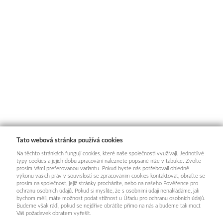
Tato webová stránka používá cookies
Na těchto stránkách fungují cookies, které naše společnosti využívají. Jednotlivé
typy cookies a jejich dobu zpracování naleznete popsané níže v tabulce. Zvolte
prosím Vámi preferovanou variantu. Pokud byste nás potřebovali ohledně
výkonu vašich práv v souvislosti se zpracováním cookies kontaktovat, obraťte se
prosím na společnost, jejíž stránky procházíte, nebo na našeho Pověřence pro
ochranu osobních údajů. Pokud si myslíte, že s osobními údaji nenakládáme, jak
bychom měli, máte možnost podat stížnost u Úřadu pro ochranu osobních údajů.
Budeme však rádi, pokud se nejdříve obrátíte přímo na nás a budeme tak moct
Váš požadavek obratem vyřešit.