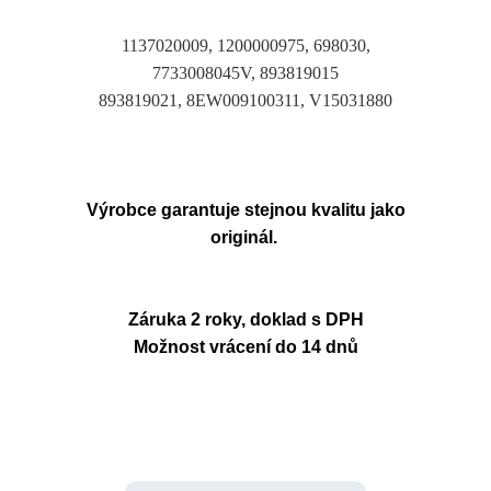
1137020009, 1200000975, 698030,
7733008045V, 893819015
893819021, 8EW009100311, V15031880
Výrobce garantuje stejnou kvalitu jako
originál.
Záruka 2 roky, doklad s DPH
Možnost vrácení do 14 dnů