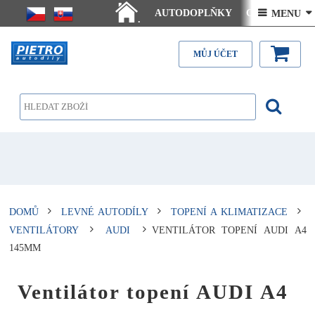
AUTODOPLŇKY
Ceny doručení
 MENU 
.
Články - návody
Kontakt
MŮJ ÚČET
DOMŮ
LEVNÉ AUTODÍLY
TOPENÍ A KLIMATIZACE
VENTILÁTORY
AUDI
VENTILÁTOR TOPENÍ AUDI A4
145MM
Ventilátor topení AUDI A4