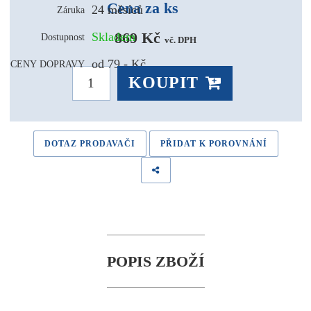
Cena za ks
24 měsíců
Záruka
869 Kč 
Skladem
Dostupnost
vč. DPH
od 79,- Kč
CENY DOPRAVY
KOUPIT
DOTAZ PRODAVAČI
PŘIDAT K POROVNÁNÍ
POPIS ZBOŽÍ