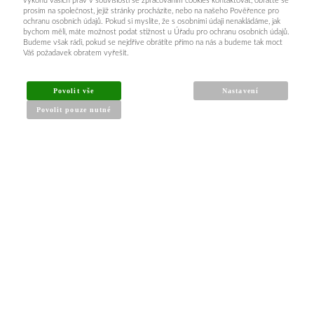
výkonu vašich práv v souvislosti se zpracováním cookies kontaktovat, obraťte se
prosím na společnost, jejíž stránky procházíte, nebo na našeho Pověřence pro
ochranu osobních údajů. Pokud si myslíte, že s osobními údaji nenakládáme, jak
bychom měli, máte možnost podat stížnost u Úřadu pro ochranu osobních údajů.
Budeme však rádi, pokud se nejdříve obrátíte přímo na nás a budeme tak moct
Váš požadavek obratem vyřešit.
Povolit vše
Nastavení
Povolit pouze nutné
INFORMACE PRO KUPUJÍCÍ
Obchodní podmínky
Reklamační řád
Články a návody
Nejčastější dotazy
Kontakt