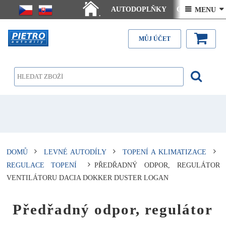
AUTODOPLŇKY
Ceny doručení
 MENU 
.
Články - návody
Kontakt
MŮJ ÚČET
DOMŮ
LEVNÉ AUTODÍLY
TOPENÍ A KLIMATIZACE
REGULACE TOPENÍ
PŘEDŘADNÝ ODPOR, REGULÁTOR
VENTILÁTORU DACIA DOKKER DUSTER LOGAN
Předřadný odpor, regulátor