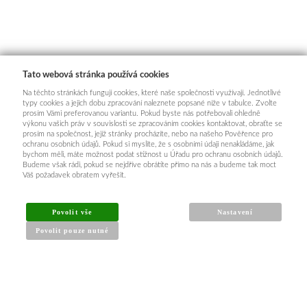
Tato webová stránka používá cookies
Na těchto stránkách fungují cookies, které naše společnosti využívají. Jednotlivé
typy cookies a jejich dobu zpracování naleznete popsané níže v tabulce. Zvolte
prosím Vámi preferovanou variantu. Pokud byste nás potřebovali ohledně
výkonu vašich práv v souvislosti se zpracováním cookies kontaktovat, obraťte se
prosím na společnost, jejíž stránky procházíte, nebo na našeho Pověřence pro
ochranu osobních údajů. Pokud si myslíte, že s osobními údaji nenakládáme, jak
bychom měli, máte možnost podat stížnost u Úřadu pro ochranu osobních údajů.
Budeme však rádi, pokud se nejdříve obrátíte přímo na nás a budeme tak moct
Váš požadavek obratem vyřešit.
Povolit vše
Nastavení
Povolit pouze nutné
INFORMACE PRO KUPUJÍCÍ
Obchodní podmínky
Reklamační řád