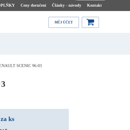
OPLŇKY
Ceny doručení
Články - návody
Kontakt
MŮJ ÚČET
NAULT SCENIC 96-03
03
za ks