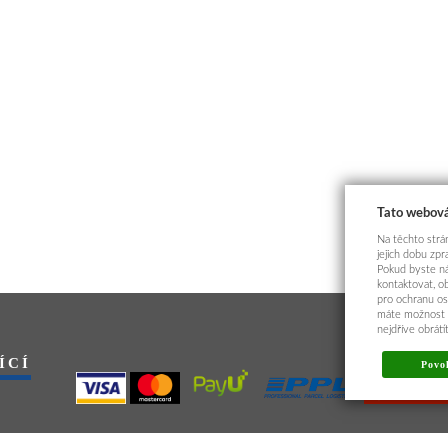
Tato webová
Na těchto strán
jejich dobu zp
Pokud byste ná
kontaktovat, o
pro ochranu os
máte možnost p
nejdříve obrát
ÍCÍ
Povol