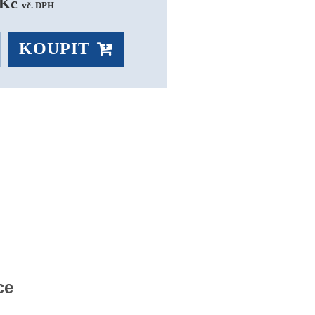
Kč 
vč. DPH
KOUPIT
ce