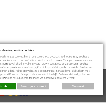
 stránka používá cookies
kách fungují cookies, které naše společnosti využívají. Jednotlivé typy cookies a
racování naleznete popsané níže v tabulce. Zvolte prosím Vámi preferovanou variantu.
s potřebovali ohledně výkonu vašich práv v souvislosti se zpracováním cookies
braťte se prosím na společnost, jejíž stránky procházíte, nebo na našeho Pověřence
obních údajů. Pokud si myslíte, že s osobními údaji nenakládáme, jak bychom měli,
odat stížnost u Úřadu pro ochranu osobních údajů. Budeme však rádi, pokud se
íte přímo na nás a budeme tak moct Váš požadavek obratem vyřešit.
it vše
Povolit pouze nutné
Nastavení