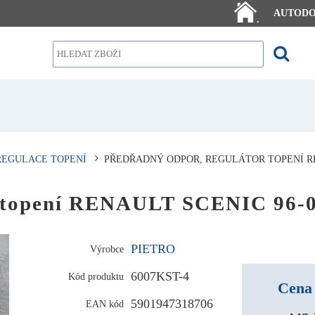
AUTOD
.
REGULACE TOPENÍ
PŘEDŘADNÝ ODPOR, REGULÁTOR TOPENÍ RE
r topení RENAULT SCENIC 96-
PIETRO
Výrobce
6007KST-4
Kód produktu
Cena 
5901947318706
EAN kód