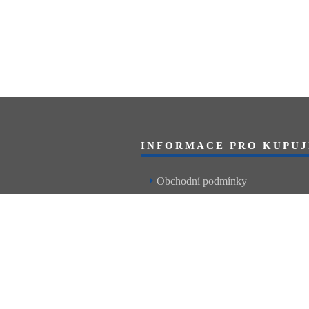
INFORMACE PRO KUPUJ
Obchodní podmínky
Reklamační řád
Články a návody
Nejčastější dotazy
Kontakt