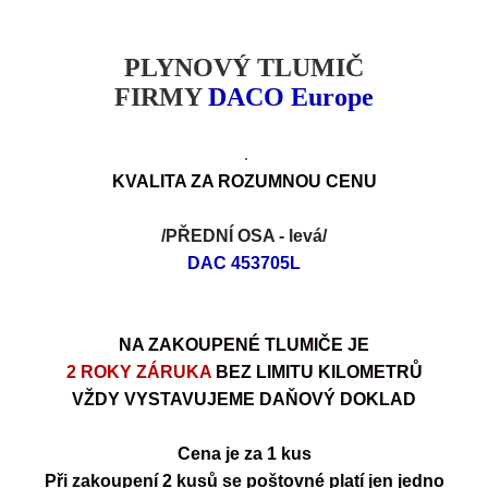
PLYNOVÝ TLUMIČ
FIRMY
DACO Europe
.
KVALITA
Z
A ROZUMNOU CENU
/PŘEDNÍ OSA - levá
/
DAC
453705L
NA ZAKOUPENÉ TLUMIČE JE
2 ROKY ZÁRUKA
BEZ LIMITU KILOMETRŮ
VŽDY VYSTAVUJEME DAŇOVÝ DOKLAD
Cena je za 1 kus
Při zakoupení 2 kusů se poštovné platí jen jedno