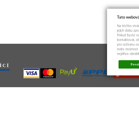
Tato webová
Na těchto strán
jejich dobu zp
Pokud byste ná
kontaktovat, o
pro ochranu os
máte možnost p
nejdříve obrát
ÍCÍ
Povol