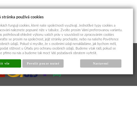
 stránka používá cookies
kách fungují cookies, které naše společnosti využívají. Jednotlivé typy cookies a
racování naleznete popsané níže v tabulce. Zvolte prosím Vámi preferovanou variantu.
s potřebovali ohledně výkonu vašich práv v souvislosti se zpracováním cookies
braťte se prosím na společnost, jejíž stránky procházíte, nebo na našeho Pověřence
obních údajů. Pokud si myslíte, že s osobními údaji nenakládáme, jak bychom měli,
odat stížnost u Úřadu pro ochranu osobních údajů. Budeme však rádi, pokud se
íte přímo na nás a budeme tak moct Váš požadavek obratem vyřešit.
it vše
Povolit pouze nutné
Nastavení