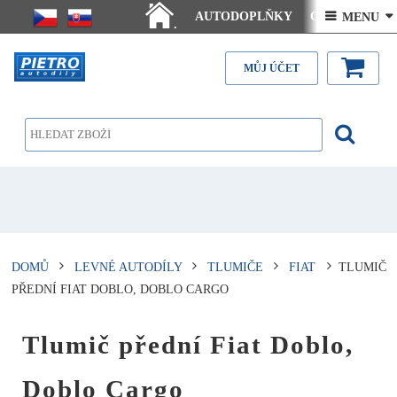
AUTODOPLŇKY
Ceny doručení
 MENU 
.
Články - návody
Kontakt
MŮJ ÚČET
DOMŮ
LEVNÉ AUTODÍLY
TLUMIČE
FIAT
TLUMIČ
PŘEDNÍ FIAT DOBLO, DOBLO CARGO
Tlumič přední Fiat Doblo,
Doblo Cargo