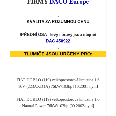
FIRMY
DACO Europe
.
KVALITA
Z
A ROZUMNOU CENU
/PŘEDNÍ OSA -
levý i pravý jsou stejné
/
DAC 450922
.
TLUMIČE JSOU URČENY PRO:
FIAT DOBLO (119) velkoprostorová limuzína 1.6
16V (223AXD1A) 76kW/103hp [10.2001-nyní]
FIAT DOBLO (119) velkoprostorová limuzína 1.6
Natural Power 76kW/103hp [09.2002-nyní]