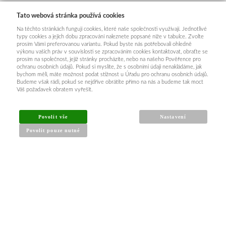
Tato webová stránka používá cookies
Na těchto stránkách fungují cookies, které naše společnosti využívají. Jednotlivé
typy cookies a jejich dobu zpracování naleznete popsané níže v tabulce. Zvolte
prosím Vámi preferovanou variantu. Pokud byste nás potřebovali ohledně
výkonu vašich práv v souvislosti se zpracováním cookies kontaktovat, obraťte se
prosím na společnost, jejíž stránky procházíte, nebo na našeho Pověřence pro
ochranu osobních údajů. Pokud si myslíte, že s osobními údaji nenakládáme, jak
bychom měli, máte možnost podat stížnost u Úřadu pro ochranu osobních údajů.
Budeme však rádi, pokud se nejdříve obrátíte přímo na nás a budeme tak moct
Váš požadavek obratem vyřešit.
Povolit vše
Nastavení
Povolit pouze nutné
INFORMACE PRO KUPUJÍCÍ
Obchodní podmínky
Reklamační řád
Články a návody
Nejčastější dotazy
Kontakt