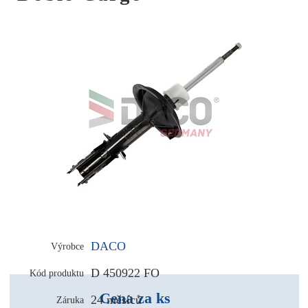
DACO
Výrobce
D 450922 FO
Kód produktu
Cena za ks
24 měsíců
Záruka