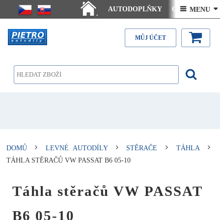
AUTODOPLŇKY
Ceny doručení
 MENU 
.
Články - návody
Kontakt
MŮJ ÚČET
DOMŮ
LEVNÉ AUTODÍLY
STĚRAČE
TÁHLA
TÁHLA STĚRAČŮ VW PASSAT B6 05-10
Táhla stěračů VW PASSAT
B6 05-10