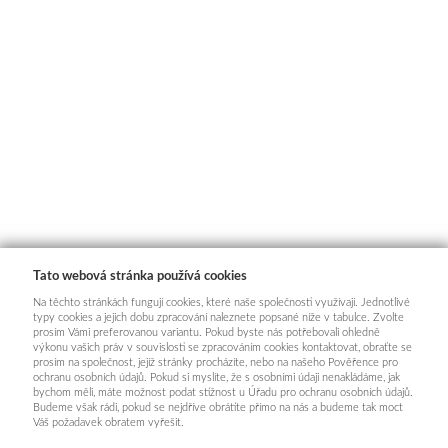
Tato webová stránka používá cookies
Na těchto stránkách fungují cookies, které naše společnosti využívají. Jednotlivé
typy cookies a jejich dobu zpracování naleznete popsané níže v tabulce. Zvolte
prosím Vámi preferovanou variantu. Pokud byste nás potřebovali ohledně
výkonu vašich práv v souvislosti se zpracováním cookies kontaktovat, obraťte se
prosím na společnost, jejíž stránky procházíte, nebo na našeho Pověřence pro
ochranu osobních údajů. Pokud si myslíte, že s osobními údaji nenakládáme, jak
bychom měli, máte možnost podat stížnost u Úřadu pro ochranu osobních údajů.
Budeme však rádi, pokud se nejdříve obrátíte přímo na nás a budeme tak moct
Váš požadavek obratem vyřešit.