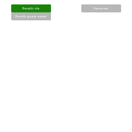
Povolit vše
Nastavení
Povolit pouze nutné
INFORMACE PRO KUPUJÍCÍ
Obchodní podmínky
Reklamační řád
Články a návody
Nejčastější dotazy
Kontakt