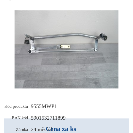
9555MWP1
Kód produktu
5901532711899
EAN kód
Cena za ks
24 měsíců
Záruka