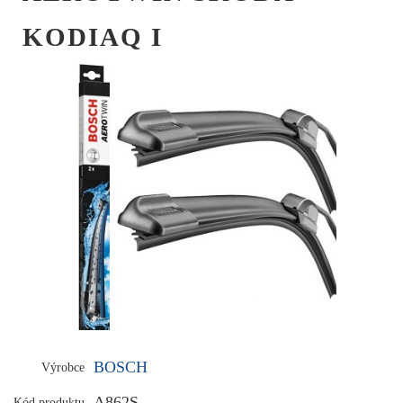
KODIAQ I
BOSCH
Výrobce
A862S
Kód produktu