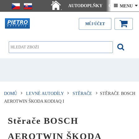
AUTODOPLŇKY
Ceny doručení
 MENU 
.
Články - návody
Kontakt
MŮJ ÚČET
DOMŮ
LEVNÉ AUTODÍLY
STĚRAČE
STĚRAČE BOSCH
AEROTWIN ŠKODA KODIAQ I
Stěrače BOSCH
AEROTWIN ŠKODA