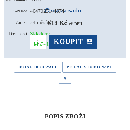
Cena za sadu
4047025144674
EAN kód
618 Kč 
24 měsíců
Záruka
vč. DPH
Skladem:
Dostupnost
KOUPIT
Může být u Vás už zítra
DOTAZ PRODAVAČI
PŘIDAT K POROVNÁNÍ
POPIS ZBOŽÍ