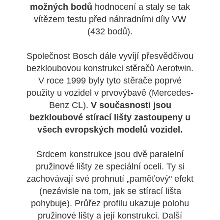
možných bodů
hodnocení a staly se tak
vítězem testu před náhradními díly VW
(432 bodů).
Společnost Bosch dále vyvíjí přesvědčivou
bezkloubovou konstrukci stěračů Aerotwin.
V roce 1999 byly tyto stěrače poprvé
použity u vozidel v prvovýbavě (Mercedes-
Benz CL).
V současnosti jsou
bezkloubové stírací lišty zastoupeny u
všech evropských modelů vozidel.
Srdcem konstrukce jsou dvě paralelní
pružinové lišty ze speciální oceli. Ty si
zachovávají své prohnutí „paměťový" efekt
(nezávisle na tom, jak se stírací lišta
pohybuje). Průřez profilu ukazuje polohu
pružinové lišty a její konstrukci. Další