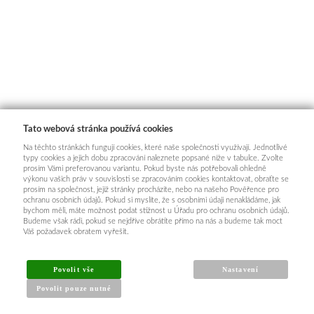
Tato webová stránka používá cookies
Na těchto stránkách fungují cookies, které naše společnosti využívají. Jednotlivé
typy cookies a jejich dobu zpracování naleznete popsané níže v tabulce. Zvolte
prosím Vámi preferovanou variantu. Pokud byste nás potřebovali ohledně
výkonu vašich práv v souvislosti se zpracováním cookies kontaktovat, obraťte se
prosím na společnost, jejíž stránky procházíte, nebo na našeho Pověřence pro
ochranu osobních údajů. Pokud si myslíte, že s osobními údaji nenakládáme, jak
bychom měli, máte možnost podat stížnost u Úřadu pro ochranu osobních údajů.
Budeme však rádi, pokud se nejdříve obrátíte přímo na nás a budeme tak moct
Váš požadavek obratem vyřešit.
Povolit vše
Nastavení
Povolit pouze nutné
INFORMACE PRO KUPUJÍCÍ